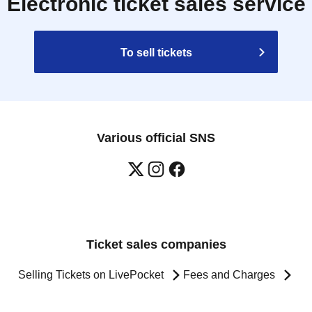
Electronic ticket sales service
To sell tickets
Various official SNS
Ticket sales companies
Selling Tickets on LivePocket
Fees and Charges