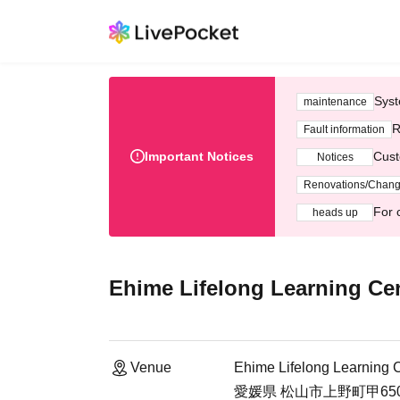
Syst
maintenance
R
Fault information
Important Notices
Cust
Notices
Renovations/Chan
For 
heads up
Ehime Lifelong Learning Cen
Venue
Ehime Lifelong Learning C
愛媛県 松山市上野町甲65