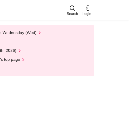
Search
Login
 on Wednesday (Wed)
th, 2026)
's top page