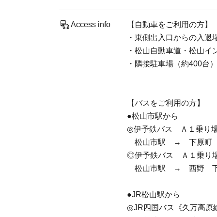
Access info
【自動車をご利用の方】
・東側出入口からの入退
・松山自動車道・松山インタ
・隣接駐車場（約400台
【バスをご利用の方】
●松山市駅から
◎伊予鉄バス Ａ１乗り場
松山市駅 → 下原町 下
◎伊予鉄バス Ａ１乗り場
松山市駅 → 西野 下
●JR松山駅から
◎JR四国バス《久万高原線