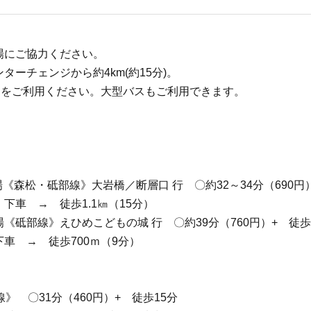
場にご協力ください。
ーチェンジから約4km(約15分)。
）をご利用ください。大型バスもご利用できます。
《森松・砥部線》大岩橋／断層口 行 〇約32～34分（690円）
車 → 徒歩1.1㎞（15分）
《砥部線》えひめこどもの城 行 〇約39分（760円）+ 徒歩
車 → 徒歩700ｍ（9分）
》 〇31分（460円）+ 徒歩15分