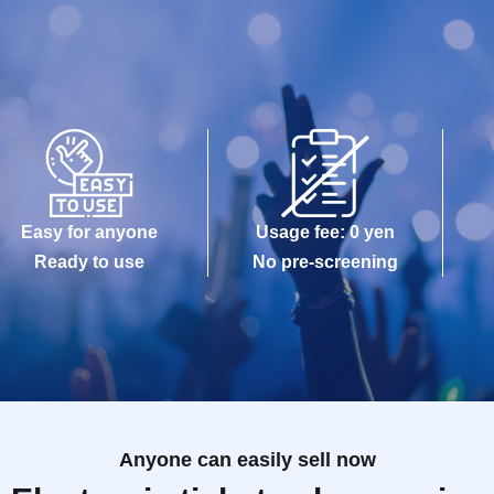
Easy for anyone
Usage fee: 0 yen
Ready to use
No pre-screening
Anyone can easily sell now