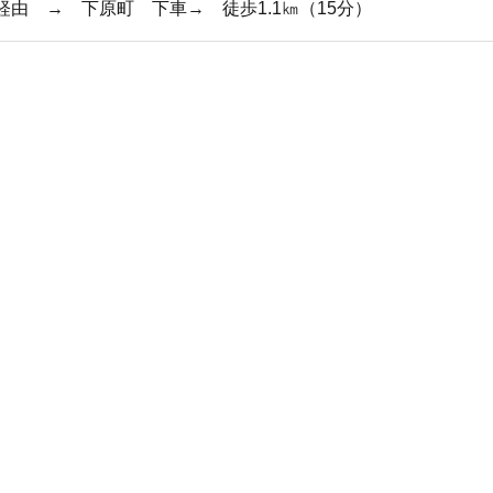
由 → 下原町 下車→ 徒歩1.1㎞（15分）