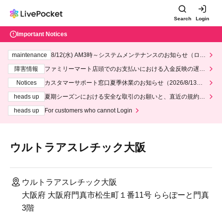
Search
Login
Important Notices
maintenance
8/12(水) AM3時～システムメンテナンスのお知らせ（ロー
ソン、ミニストップ）
障害情報
ファミリーマート店頭でのお支払いにおける入金反映の遅延
について
Notices
カスタマーサポート窓口夏季休業のお知らせ（2026/8/13～2
026/8/14）
heads up
夏期シーズンにおける安全な取引のお願いと、直近の規約違
反事案への対応について
heads up
For customers who cannot Login
ウルトラアスレチック大阪
ウルトラアスレチック大阪
大阪府 大阪府門真市松生町１番11号 ららぽーと門真
3階