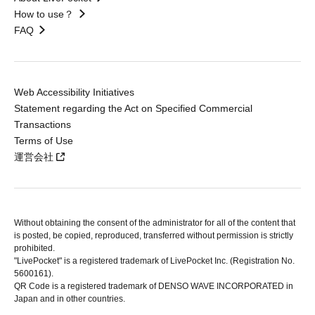
How to use？
FAQ
Web Accessibility Initiatives
Statement regarding the Act on Specified Commercial
Transactions
Terms of Use
運営会社
Without obtaining the consent of the administrator for all of the content that
is posted, be copied, reproduced, transferred without permission is strictly
prohibited.
"LivePocket" is a registered trademark of LivePocket Inc. (Registration No.
5600161).
QR Code is a registered trademark of DENSO WAVE INCORPORATED in
Japan and in other countries.