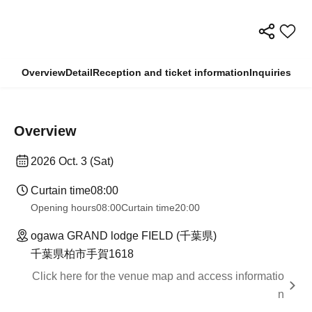
Overview
Detail
Reception and ticket information
Inquiries
Overview
2026 Oct. 3 (Sat)
Curtain time
08:00
Opening hours
08:00
Curtain time
20:00
ogawa GRAND lodge FIELD (千葉県)
千葉県柏市手賀1618
Click here for the venue map and access informatio
n