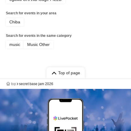
■ Other
す。
・不正が確認された場合、チケットは無効となる場合がご
Search for events in your area
ざいます。
■出入りについて
Please follow the instructions of the staff on the day of the
Chiba
・イベント開催中の車両の出入りは制限させていただく場
event.
合がございます。
Search for events in the same category
・再入場の可否については事前にご確認ください。
music
Music Other
■ Other
・天候や運営状況により、駐車場の運用が変更となる場合
がございます。
・スタッフの案内にご協力をお願いいたします。
Top of page
top
secret base jam 2026