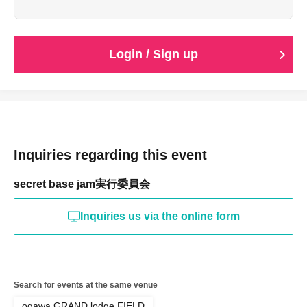
・転売・譲渡目的でのご購入は禁止しております。
ください。
■駐車チケットについて
■早割チケットについて
・本チケット1枚につき、車両1台分の駐車スペースをご利
・通常価格より割引された特別価格のチケットです。
Login / Sign up
用いただけます。
・ End of sales as soon as the planned Quantity is
・駐車場は事前予約制となります。満車となり次第、販売
reached.
終了となります。
・販売期間終了後は通常価格でのご案内となります。
・イベント会場への入場には、別途イベントチケットが必
要です。
■ご購入にあたっての注意事項
・Cancellations, changes, and refunds are not possible
■Notes on use
after purchase.
Inquiries regarding this event
・指定された駐車場・区画をご利用ください。
・本チケットは指定日のみ有効です。
・駐車位置はスタッフの案内に従っていただきます。
・転売・譲渡目的でのご購入は禁止しております。
secret base jam実行委員会
・混雑状況により、入出庫にお時間がかかる場合がござい
ます。
■ About participating in the event
Inquiries us via the online form
・イベント内容は天候や主催者判断により変更となる場合
■安全にご利用いただくために
がございます。
・場内は歩行者やお子さまが多くいらっしゃいます。徐行
・中止の場合の対応については、別途ご案内いたします。
運転にご協力ください。
・ご参加にあたっては、各種ガイドライン・注意事項をご
・駐車場内での事故・トラブルについて、主催者は責任を
確認ください。
Search for events at the same venue
負いかねます。
・貴重品は車内に放置せず、各自で管理をお願いいたしま
ogawa GRAND lodge FIELD