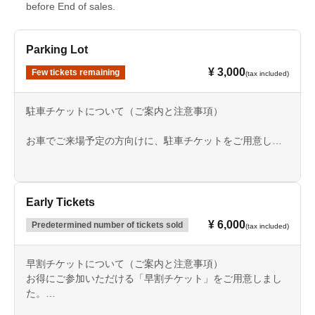
before End of sales.
Parking Lot
¥ 3,000
Few tickets remaining
(tax included)
駐車チケットについて（ご案内と注意事項）
お車でご来場予定の方向けに、駐車チケットをご用意して
おります。
台数に限りがございますので、お早めにお申し込みくださ
い。
※近隣に有料駐車場などは無いのでお気を付けください。
Early Tickets
※シャトルバスのご用意もありますので、混雑時避けたい
¥ 6,000
Predetermined number of tickets sold
(tax included)
場合そちらを推奨いたします。
■ご購入にあたっての注意事項
早割チケットについて（ご案内と注意事項）
・Cancellations, changes, and refunds are not possible
お得にご参加いただける「早割チケット」をご用意しまし
after purchase.
た。
・本チケットは指定日のみ有効です。
数量・期間限定となりますので、ぜひお早めにお申し込み