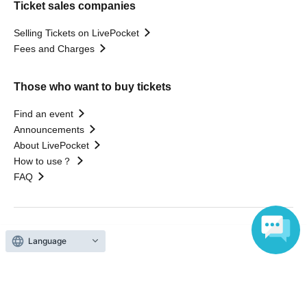
Ticket sales companies
Selling Tickets on LivePocket
Fees and Charges
Those who want to buy tickets
Find an event
Announcements
About LivePocket
How to use？
FAQ
Web Accessibility Initiatives
Language
Statement regarding the Act on Specified Commercial
Transactions
Terms of Use
運営会社