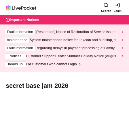
Search
Login
Important Notices
Fault information
[Restoration] Notice of Restoration of Service Issues R
elated to Credit Card and Convenience store payment
maintenance
System maintenance notice for Lawson and Ministop, star
ting at 3:00 AM on Wednesday (Wed)
Fault information
Regarding delays in payment processing at FamilyMa
rt stores
Notices
Customer Support Center Summer Holiday Notice (August 1
3th - August 14th, 2026)
heads up
For customers who cannot Login
secret base jam 2026