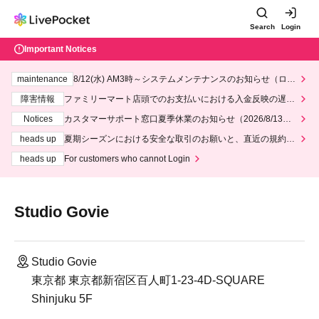
Search
Login
Important Notices
maintenance
8/12(水) AM3時～システムメンテナンスのお知らせ（ロー
ソン、ミニストップ）
障害情報
ファミリーマート店頭でのお支払いにおける入金反映の遅延
について
Notices
カスタマーサポート窓口夏季休業のお知らせ（2026/8/13～2
026/8/14）
heads up
夏期シーズンにおける安全な取引のお願いと、直近の規約違
反事案への対応について
heads up
For customers who cannot Login
Studio Govie
Studio Govie
東京都 東京都新宿区百人町1-23-4 ​ D-SQUARE
Shinjuku 5F