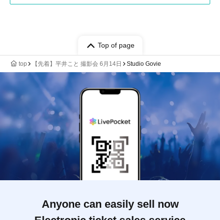
Top of page
top
【先着】平井こと 撮影会 6月14日
Studio Govie
Anyone can easily sell now