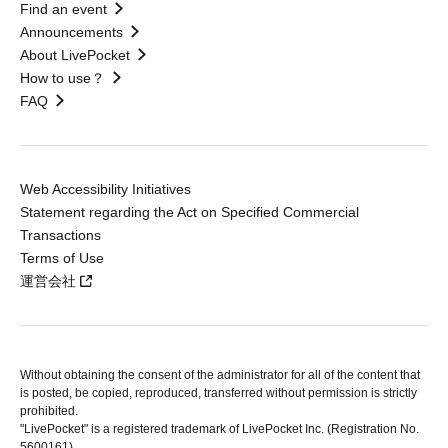
Find an event
Announcements
About LivePocket
How to use？
FAQ
Web Accessibility Initiatives
Statement regarding the Act on Specified Commercial
Transactions
Terms of Use
運営会社
Without obtaining the consent of the administrator for all of the content that
is posted, be copied, reproduced, transferred without permission is strictly
prohibited.
"LivePocket" is a registered trademark of LivePocket Inc. (Registration No.
5600161).