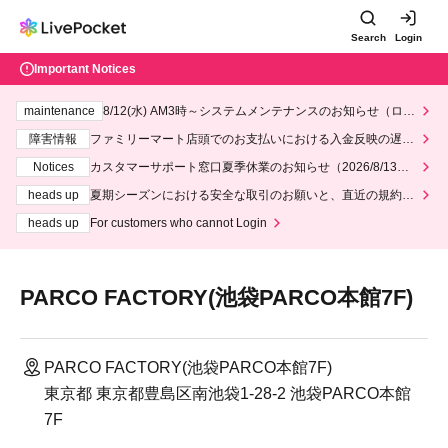
Search
Login
Important Notices
maintenance
8/12(水) AM3時～システムメンテナンスのお知らせ（ロー
ソン、ミニストップ）
障害情報
ファミリーマート店頭でのお支払いにおける入金反映の遅延
について
Notices
カスタマーサポート窓口夏季休業のお知らせ（2026/8/13～2
026/8/14）
heads up
夏期シーズンにおける安全な取引のお願いと、直近の規約違
反事案への対応について
heads up
For customers who cannot Login
PARCO FACTORY(池袋PARCO本館7F)
PARCO FACTORY(池袋PARCO本館7F)
東京都 東京都豊島区南池袋1-28-2 池袋PARCO本館
7F