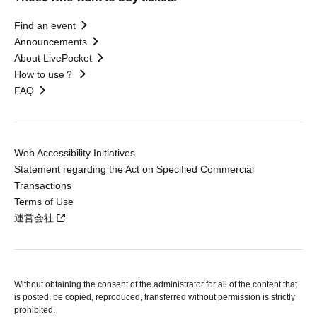
Find an event
Announcements
About LivePocket
How to use？
FAQ
Web Accessibility Initiatives
Statement regarding the Act on Specified Commercial
Transactions
Terms of Use
運営会社
Without obtaining the consent of the administrator for all of the content that
is posted, be copied, reproduced, transferred without permission is strictly
prohibited.