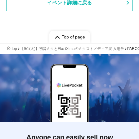
イベント詳細に戻る
Top of page
top
【9/1(火)】初音ミクとEko iXimaのミクストメディア展 入場券
PARC
Anyone can easily sell now