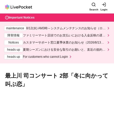
Search
Login
Important Notices
maintenance
8/12(水) AM3時～システムメンテナンスのお知らせ（ロー
ソン、ミニストップ）
障害情報
ファミリーマート店頭でのお支払いにおける入金反映の遅延
について
Notices
カスタマーサポート窓口夏季休業のお知らせ（2026/8/13～2
026/8/14）
heads up
夏期シーズンにおける安全な取引のお願いと、直近の規約違
反事案への対応について
heads up
For customers who cannot Login
最上川 司コンサート 2部「冬に向かって
叫ぶ恋」