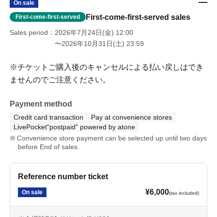
On sale
First-come-first-served sales
First-come-first-served
Sales period
2026年7月24日(金) 12:00
〜2026年10月31日(土) 23:59
※チケットご購入後のキャンセルによる払い戻しはでき
ませんのでご注意ください。
Payment method
Credit card transaction
Pay at convenience stores
LivePocket"postpaid" powered by atone
Convenience store payment can be selected up until two days
before End of sales.
Reference number ticket
¥6,000
On sale
(tax included)