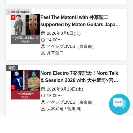
End of sales
Feel The Maton!! with 井草聖二
supported by Maton Guitars Japan
& AQUBE MUSIC PRODUCTS
2026年8月8日(土)
14:00〜
イケシブLIVES（東京都）
井草聖二
売切
Nord Electro 7発売記念！Nord Talk
& Session 2026 with 大林武司×宮川
純
2026年8月29日(土)
15:00〜
イケシブLIVES（東京都）
大林武司 / 宮川 純
Language
View Organiser information page