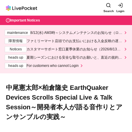
Search
Login
Important Notices
maintenance
8/12(水) AM3時～システムメンテナンスのお知らせ（ロー
ソン、ミニストップ）
障害情報
ファミリーマート店頭でのお支払いにおける入金反映の遅延
について
Notices
カスタマーサポート窓口夏季休業のお知らせ（2026/8/13～2
026/8/14）
heads up
夏期シーズンにおける安全な取引のお願いと、直近の規約違
反事案への対応について
heads up
For customers who cannot Login
中尾憲太郎×柏倉隆史 EarthQuaker
Devices Scrolls Special Live & Talk
Session～開発者本人が語る音作りとア
ンサンブルの実践～