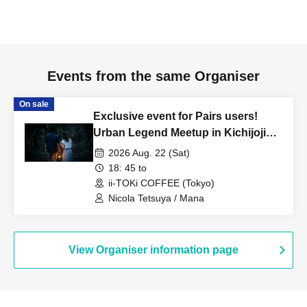
◆ Overview
日時：2026年7月18日（土）18:45〜21:00
Venue: ii-TOKi COFFEE (3 minutes walk from Kichijoji
Events from the same Organiser
Station)
Explore map
On sale
Exclusive event for Pairs users!
Urban Legend Meetup in Kichijoji
Eligible (Pairs users only):
~Special Love-Seeking Event~
2026 Aug. 22 (Sat)
-
Men: 28-37 years old
18: 45 to
-
Women: 26-35 years old
ii-TOKi COFFEE (Tokyo)
*Please present the app registration screen on the day.
Nicola Tetsuya / Mana
Install Pairs
https://www.pairs.lv/
View Organiser information page
Capacity: 10 men / 10 women (first come, first served)
Participation fee: Men 4,000 yen / Women 2,000 yen
(includes free drinks)