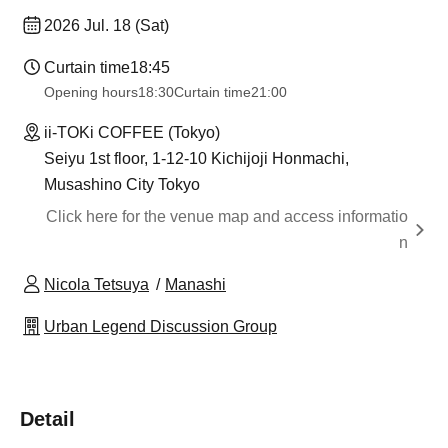
2026 Jul. 18 (Sat)
Curtain time
18:45
Opening hours
18:30
Curtain time
21:00
ii-TOKi COFFEE (Tokyo)
Seiyu 1st floor, 1-12-10 Kichijoji Honmachi,
Musashino City Tokyo
Click here for the venue map and access informatio
n
Nicola Tetsuya
Manashi
Urban Legend Discussion Group
Detail