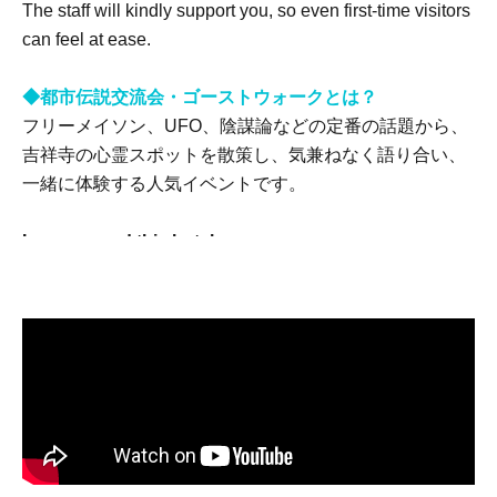
The staff will kindly support you, so even first-time visitors
can feel at ease.
◆都市伝説交流会・ゴーストウォークとは？
フリーメイソン、UFO、陰謀論などの定番の話題から、
吉祥寺の心霊スポットを散策し、気兼ねなく語り合い、
一緒に体験する人気イベントです。
I recommend this hotel
・都市伝説やミステリー、怪談が好きな方
・オカルトには詳しくないけど、エンタメとして興味が
ある方
・一緒に謎解き感覚で楽しめる仲間・パートナーを探し
たい方
・普通の婚活イベントやカフェ会には飽きた方
・「吊り橋効果」でドキドキする体験がしたい方