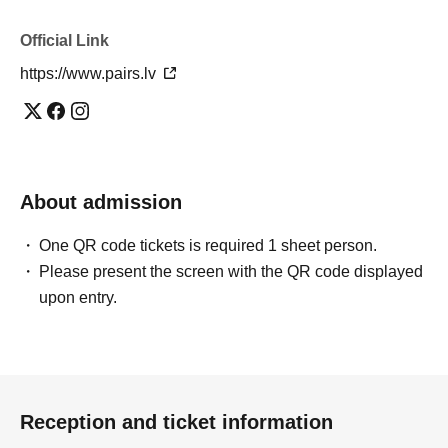
参加者の声（過去の都市伝説オフ会より）
"The amount of information was beyond my imagination,
Official Link
and the time flew by." (Male in his 20s)
https://www.pairs.lv
"My world has expanded! I've met people who share my
values." (Woman in her 30s)
「不思議な話がきっかけで、初対面でも自然に盛り上が
れました」（30代男性）
「楽しくて時間があっという間でした！二次会も盛り上
About admission
がり、朝までオールしました！」（20代女性）
One QR code tickets is required 1 sheet person.
Please present the screen with the QR code displayed
トーク＆散策テーマ例
upon entry.
・吉祥寺にまつわる心霊スポットとは？
-Do you know the hidden secrets about banknotes and
coins?
・あなたの記憶にあるオーストラリアはどの位置です
Reception and ticket information
か？（マンデラエフェクト）
etc ...