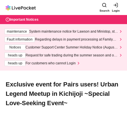
Search
Login
Important Notices
maintenance
System maintenance notice for Lawson and Ministop, star
ting at 3:00 AM on Wednesday (Wed)
Fault information
Regarding delays in payment processing at FamilyMa
rt stores
Notices
Customer Support Center Summer Holiday Notice (August 1
3th - August 14th, 2026)
heads up
Request for safe trading during the summer season and our
response to recent violations of terms and conditions.
heads up
For customers who cannot Login
Exclusive event for Pairs users! Urban
Legend Meetup in Kichijoji ~Special
Love-Seeking Event~