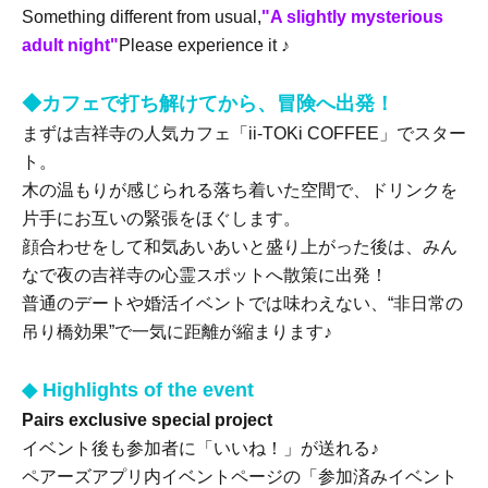
Something different from usual,
"A slightly mysterious
adult night"
Please experience it ♪
◆
カフェで打ち解けてから、冒険へ出発！
まずは吉祥寺の人気カフェ「ii-TOKi COFFEE」でスター
ト。
木の温もりが感じられる落ち着いた空間で、ドリンクを
片手にお互いの緊張をほぐします。
顔合わせをして和気あいあいと盛り上がった後は、みん
なで夜の吉祥寺の心霊スポットへ散策に出発！
普通のデートや婚活イベントでは味わえない、“非日常の
吊り橋効果”で一気に距離が縮まります♪
◆ Highlights of the event
Pairs exclusive special project
イベント後も参加者に「いいね！」が送れる♪
ペアーズアプリ内イベントページの「参加済みイベント