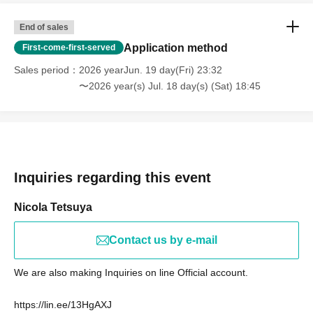
End of sales
Application method
First-come-first-served
専門知識や霊感は一切不要です！（笑）
Sales period
2026 yearJun. 19 day(Fri) 23:32
〜2026 year(s) Jul. 18 day(s) (Sat) 18:45
好奇心ひとつで楽しめる、ワクワク体験をご用意してい
ます！
Your "power of belief" will bring about new encounters.
ミステリーがつなぐ、運命のご縁を体験しませんか？
Inquiries regarding this event
【システムに関するお問い合わせ先】
Nicola Tetsuya
下記に関するご質問・ご不明点は、ペアーズカスタマー
サポートまでお問い合わせください。
Contact us by e-mail
・イベント予約・決済状況に関する確認
・ペアーズの会員ステータス状況の確認
We are also making Inquiries on line Official account.
・ペアーズへのログインに関するお困りごと、など
https://lin.ee/13HgAXJ