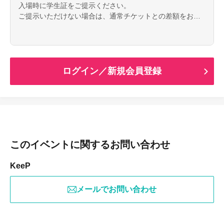
入場時に学生証をご提示ください。
【お問い合わせ】
ご提示いただけない場合は、通常チケットとの差額をお支
keep_official@yahoo.co.jp
払いいただきます。
【18歳未満のお客様へ】
18歳未満の方は、22:00までのご滞在とさせていただきま
す。
ログイン／新規会員登録
LIVEは21:00終了予定ですので、最後までライブをお楽しみ
いただけます。
【ドリンク代】
入場時に別途ドリンク代を会場受付にてお支払いくださ
い。
このイベントに関するお問い合わせ
【入場方法】
当日は先着順でのご入場となります。
KeeP
【キャンセル・変更】
メールでお問い合わせ
ご購入後のチケットの変更・キャンセルはいたしかねま
す。