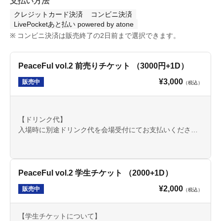
支払い方法
クレジットカード決済
コンビニ決済
LivePocketあと払い powered by atone
コンビニ決済は販売終了の2日前まで選択できます。
PeaceFul vol.2 前売りチケット （3000円+1D）
¥3,000
販売中
（税込）
【ドリンク代】
入場時に別途ドリンク代を会場受付にてお支払いくださ
い。
【入場方法】
当日は先着順でのご入場となります。
PeaceFul vol.2 学生チケット （2000+1D）
¥2,000
販売中
（税込）
【キャンセル・変更】
ご購入後のチケットの変更・キャンセルはいたしかねま
す。
【学生チケットについて】