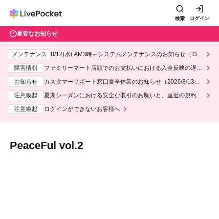
検索
ログイン
重要なお知らせ
メンテナンス
8/12(水) AM3時～システムメンテナンスのお知らせ（ロー
ソン、ミニストップ）
障害情報
ファミリーマート店頭でのお支払いにおける入金反映の遅延
について
お知らせ
カスタマーサポート窓口夏季休業のお知らせ（2026/8/13～2
026/8/14）
注意喚起
夏期シーズンにおける安全な取引のお願いと、直近の規約違
反事案への対応について
注意喚起
ログインができないお客様へ
PeaceFul vol.2