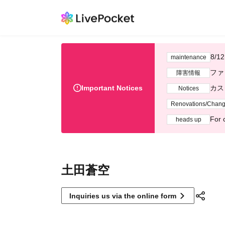
8/
maintenance
ファ
障害情報
Important Notices
カス
Notices
Renovations/Chan
For 
heads up
土田蒼空
Inquiries us via the online form