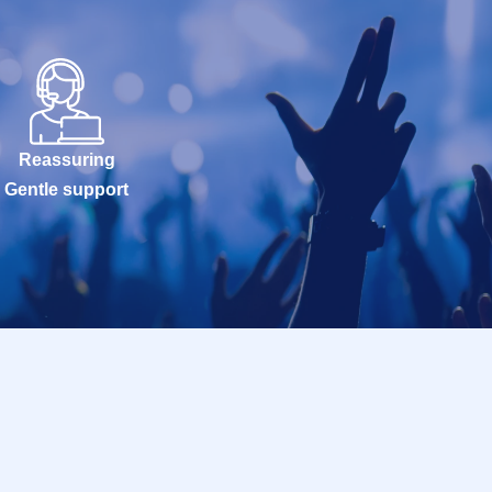
Reassuring
Gentle support