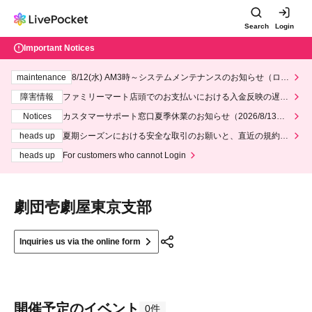
Search
Login
Important Notices
maintenance
8/12(水) AM3時～システムメンテナンスのお知らせ（ロー
ソン、ミニストップ）
障害情報
ファミリーマート店頭でのお支払いにおける入金反映の遅延
について
Notices
カスタマーサポート窓口夏季休業のお知らせ（2026/8/13～2
026/8/14）
heads up
夏期シーズンにおける安全な取引のお願いと、直近の規約違
反事案への対応について
heads up
For customers who cannot Login
劇団壱劇屋東京支部
Inquiries us via the online form
開催予定のイベント
0件