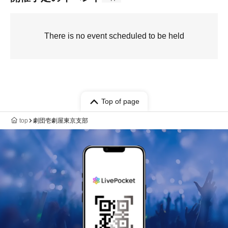
There is no event scheduled to be held
Top of page
top
劇団壱劇屋東京支部