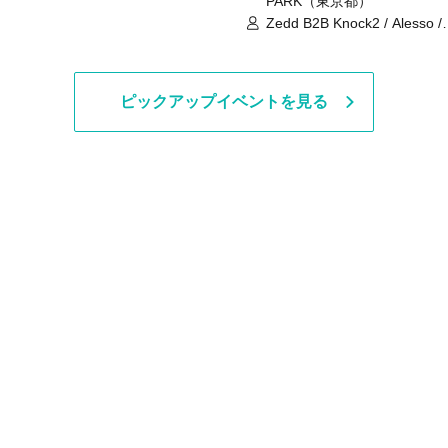
PARK（東京都）
Zedd B2B Knock2 / Alesso /
Worship / Sara Landry / ¥
¥UK1MAT$U / Peggy Gou / 
Martinez Brothers / Afrojack
R3HAB / Alan Walker / HALŌ
ピックアップイベントを見る
Joris Voorn / Lilly Palmer / 
/ Timmy Trumpet / TRYM / M
/ AKIRA / AOY B2B AVY / AX
BOPCORN B2B REXY=DEXY
BRAIZE / CLAW / DJ co.kr / 
KOMORI / DJ WILDPARTY /
YAGI B2B PARTYMONSTER 
DJYOUTH F2F SAKO / ecec 
Enuoh B2B Matsunami /
HEAVEN'S GATE CREW / HI
Issa x Riku x Yuvie / JOMMY
Katimi Ai / KEN ISHII B2B R
TANIGUCHI / KIYOTO B2B 
/ KOTONOHOUSE / LEMI /
LOGAN / lostbaggage / Mog
N2 / NAKAJIN / PANCII B2B 
PAS TASTA / RHY B2B
TOMOPIRO / RUI / ryu / SAi
SID3 EFFECT F2F WATARU 