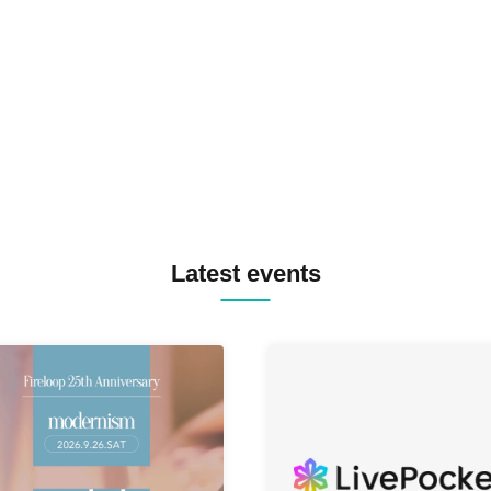
SPRAYBOX / TJO F2F DJ YU
TREKKIE TRAX CREW F2F
MASAYOSHI IIMORI / TRUN
TYIIGA / VIVID / YOSA&TAA
YUC'e / パソコン音楽クラブ
Latest events