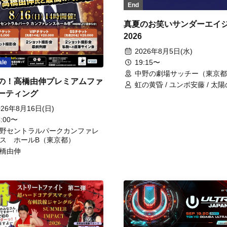
End
真夏のお笑いサンダーエイ
2026
2026年8月5日(水)
19:15〜
ale
中野の劇場サッチー（東京都
の！高橋由伸プレミアムファ
虹の黄昏 / ユンボ安藤 / 太
ーティング
町 / イチゴ / 偽ビートルズ /
段
026年8月16日(日)
4:00〜
野セントラルパークカンファレ
ス ホールB（東京都）
橋由伸