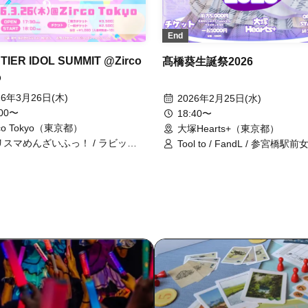
End
TIER IDOL SUMMIT @Zirco
髙橋葵生誕祭2026
o
26年3月26日(木)
2026年2月25日(水)
:00〜
18:40〜
rco Tokyo（東京都）
大塚Hearts+（東京都）
リスマめんざいふっ！ / ラビット
Tool to / FandL / 参宮橋駅前女
ト / MOON RABBiTS / SoRaLis /
antares / ぷれしゃす♡ぱーて
の音返し / 参宮橋駅前女子 /
ゼノシンフォニー / 髙橋葵
E REGRET。 / wonder channel /
ラップアップ⤴︎