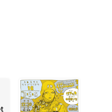
-KI /
K /
R /