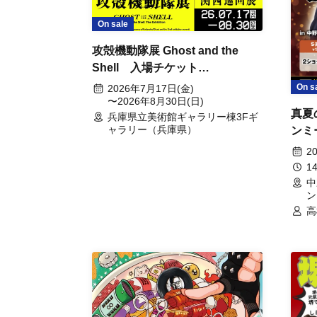
On sale
攻殻機動隊展 Ghost and the
Shell 入場チケット
(2026/7/17~8/30)
On s
2026年7月17日(金)
〜2026年8月30日(日)
真夏
兵庫県立美術館ギャラリー棟3Fギ
ャラリー（兵庫県）
ンミ
2
1
中
ン
高