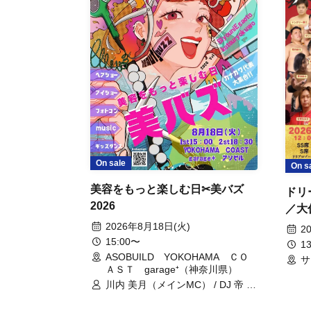
On sale
On s
美容をもっと楽しむ日✂美バズ
ドリ
2026
／大
ニ弾
2026年8月18日(火)
2
15:00〜
13
ASOBUILD YOKOHAMA ＣＯ
サ
ＡＳＴ garage⁺（神奈川県）
川内 美月（メインMC） / DJ 帝 /
DJ WATARAI / RYOMU / LILDO /
丸山 奏 / GardenGrobe / 上田美江