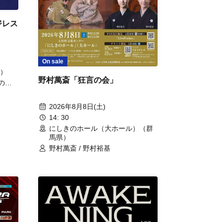
ジレス
On sale
）
野村萬斎「狂言の会」
陽の小
 空気階
2026年8月8日(土)
14: 30
にしきのホール（大ホール）（群
馬県）
野村萬斎 / 野村裕基