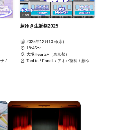
End
蕨ゆき生誕祭2025
2025年12月10日(水)
18:45〜
大塚Hearts+（東京都）
子 /
Tool to / FandL / アキバ歯科 / 蕨ゆき
ぃー /
/ 真夜中のメリーゴーランド / 参宮橋
駅前女子 / antares