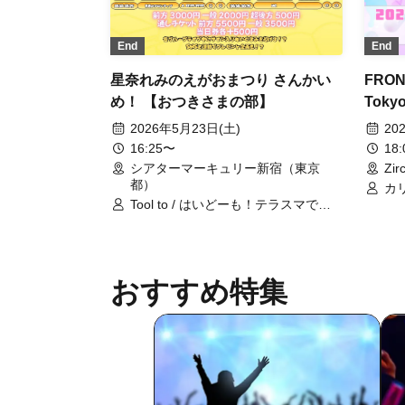
End
End
星奈れみのえがおまつり さんかい
FRON
め！ 【おつきさまの部】
Toky
2026年5月23日(土)
20
16:25〜
18
シアターマーキュリー新宿（東京
Zi
都）
カ
Tool to / はいどーも！テラスマで
ビッ
す！ / Misty Syrena / Lily's Doll /
撫子
Fancy Film* / 参宮橋駅前女子 / 青春
BLU
のフロンティア / NEVER ODD OR
フ
EVEN / はくchu♡む / wqwq / 四六時
おすすめ特集
中ムチュー / &chocolamie / 青山
Rabness / Ep!codE