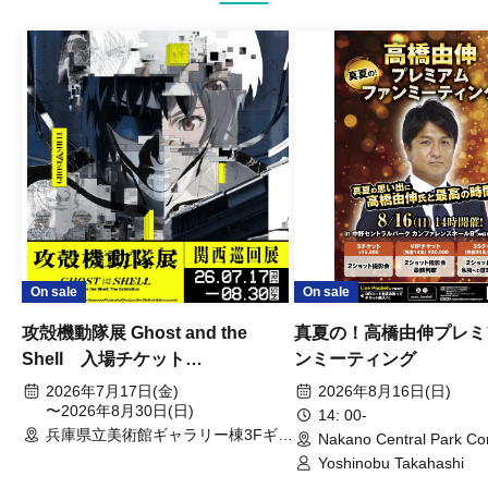
On sale
On sale
攻殻機動隊展 Ghost and the
真夏の！高橋由伸プレミ
Shell 入場チケット
ンミーティング
(2026/7/17~8/30)
2026年7月17日(金)
2026年8月16日(日)
〜2026年8月30日(日)
14: 00-
兵庫県立美術館ギャラリー棟3Fギャ
Nakano Central Park Co
ラリー（兵庫県）
Hall B (Tokyo)
Yoshinobu Takahashi