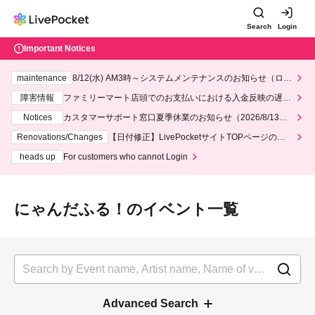
Search
Login
Important Notices
maintenance
8/12(水) AM3時～システムメンテナンスのお知らせ（ロー
ソン、ミニストップ）
障害情報
ファミリーマート店頭でのお支払いにおける入金反映の遅延
について
Notices
カスタマーサポート窓口夏季休業のお知らせ（2026/8/13～2
026/8/14）
Renovations/Changes
【日付修正】LivePocketサイトTOPページのデ
ザインリニューアルにつきまして
heads up
For customers who cannot Login
にゃんだふる！のイベント一覧
Advanced Search