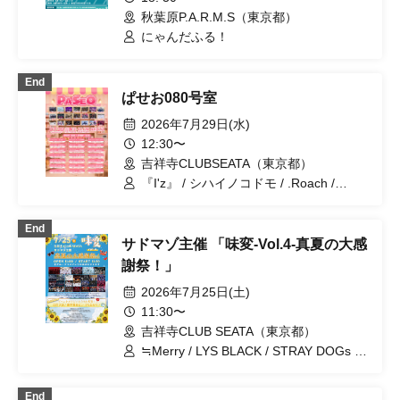
秋葉原P.A.R.M.S（東京都）
にゃんだふる！
End
ぱせお080号室
2026年7月29日(水)
12:30〜
吉祥寺CLUBSEATA（東京都）
『I'z』 / シハイノコドモ / .Roach /
Ab7Prince / ~KNIGHT of ROUND'z~ / ジ
ェニュインザアイドル / Cult of enigma /
End
FEEQUE / SAD originals. / サドマゾ /
サドマゾ主催 「味変-Vol.4-真夏の大感
MELT THE BULLET / にゃんだふる！ /
ユメカウツツカ / WAAARZ / イリーガル
謝祭！」
ポップ / Super Labo+ / レミニセンスパ
2026年7月25日(土)
レード / UNCOEUR / SKYXROS /
OWL//ANTHEM / FLΛME
11:30〜
吉祥寺CLUB SEATA（東京都）
≒Merry / LYS BLACK / STRAY DOGs /
SAM*RAIJAM / OWL//ANTHEM / ~
KNIGHT of ROUND'z ~ / 極愛パラドッ
End
クス / WAAARZ / レミニセンスパレード