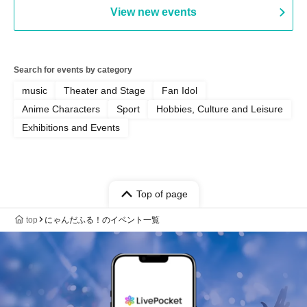
View new events
Search for events by category
music
Theater and Stage
Fan Idol
Anime Characters
Sport
Hobbies, Culture and Leisure
Exhibitions and Events
Top of page
top
にゃんだふる！のイベント一覧