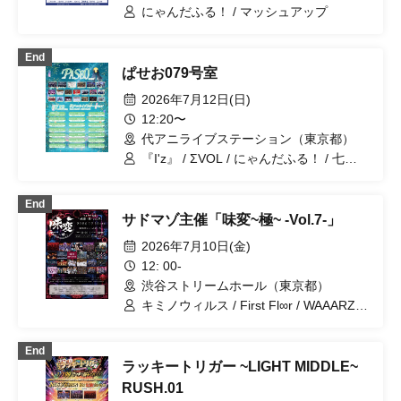
にゃんだふる！ / マッシュアップ
End
ぱせお079号室
2026年7月12日(日)
12:20〜
代アニライブステーション（東京都）
『I'z』 / ΣVOL / にゃんだふる！ / 七罠 /
ユメカウツツカ / シハイノコドモ / Cult
of enigma / ~KNIGHT of ROUND'z~ /
End
SS/AW / ROMAN / ヒカリトナリ /
サドマゾ主催「味変~極~ -Vol.7-」
MELOPHORiA / イリーガルポップ /
Super Labo+ / レミニセンスパレード /
2026年7月10日(金)
ジェニュインザアイドル / First Fl∞r /
12: 00-
SKYXROS / OWL//ANTHEM / FEEQUE
渋谷ストリームホール（東京都）
キミノウィルス / First Fl∞r / WAAARZ /
双極スペクトラム / VINANSHI / サドマ
ゾ / テディアンドロイド / 『I'z』 / にゃ
End
んだふる！ / ユメカウツツカ / レミニセ
ラッキートリガー ~LIGHT MIDDLE~
ンスパレード / .Roach / シハイノコドモ
/ #アクタ / 極愛パラドックス /
RUSH.01