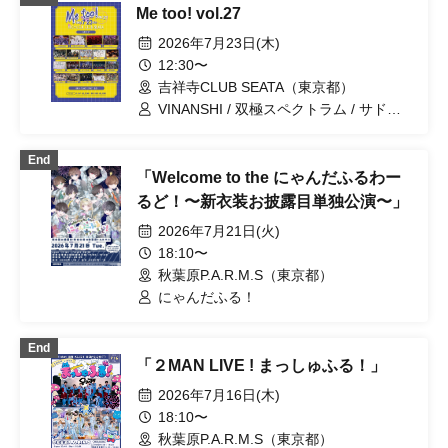
Me too! vol.27
/ FLΛME / ユメカウツツカ / Next:GEM! /
シハイノコドモ / #アクタ / First Fl∞r /
2026年7月23日(木)
.Roach / バトラブ！ / DIARIS / キミノウ
12:30〜
ィルス / ΣVOL / にゃんだふる！ / MELT
吉祥寺CLUB SEATA（東京都）
THE BULLET / SAD originals. / 『I'z』 /
テディアンドロイド / サドマゾ
VINANSHI / 双極スペクトラム / サドマ
ゾ / MELT THE BULLET / にゃんだふ
る！ / テディアンドロイド / ユメカウツ
End
ツカ / WAAARZ / .Roach / シハイノコド
「Welcome to the にゃんだふるわー
モ / レミニセンスパレード / 『 I'z 』 / #
アクタ / 晴れのち恋 / ~ KNIGHT of
るど！〜新衣装お披露目単独公演〜」
ROUND'z ~ / ΣVOL / バトラブ！ / キミ
2026年7月21日(火)
ノウィルス / SS／AW
18:10〜
秋葉原P.A.R.M.S（東京都）
にゃんだふる！
End
「２MAN LIVE ! まっしゅふる！」
2026年7月16日(木)
18:10〜
秋葉原P.A.R.M.S（東京都）