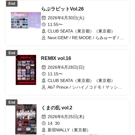
End
/ レミニセンスパレード / DIARIS /
らぶラビットVol.26
OWL//ANTHEM / #アクタ / 〜 KNIGHT
of ROUND'z 〜 / 双極スペクトラム / ジ
2026年6月30日(火)
ェニュインザアイドル / ΣVOL / プレア
11:55〜
デス / 髑 ドク / シハイノコドモ / バトラ
CLUB SEATA（東京都）（東京都）
ブ！ / Lovely Trip / FLΛME
Next:GEM! / RE:MODE / らみゅーず / フ
ェアリーフェリス / 極愛パラドックス /
NoirAven / トイトイドラドラ / Cult of
End
enigma / あいみーむ / にゃんだふる！ /
REMIX vol.16
マッシュアップ / ピーターパンシンドロ
ーム / 晴れのち恋 / イリーガルポップ /
2026年6月28日(日)
SKYXROS / Diamond・Queen / ジェニ
11:15〜
ュインザアイドル / MELOPHORiA / ペ
CLUB SEATA（東京都）（東京都）
トリコール / I9L / Code:ZERO / ヒカリ
トナリ / Super Labo＋ / Ab7 Prince
Ab7 Prince / シハイノコドモ / マッシュ
アップ / あいみーむ / ジェニュインザア
イドル / Lovely Trip / BLACK SNOW /
End
NoirAven / にゃんだふる！ / I9L / 極愛パ
くまの乱 vol.2
ラドックス / SKYXROS / Code:ZERO /
めろぐらびてぃ / @Adore / Diamond・
2026年6月25日(木)
QueeN / CroewL / MELOPHORiA / らで
14: 30
ぃえんじぇる / Carat×Crow / 七罠 / ユメ
新宿WALLY（東京都）
カウツツカ / Heart♡Box / EVA.CoN /