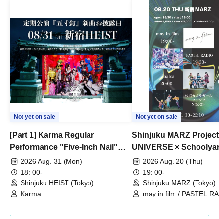
Not yet on sale
Not yet on sale
[Part 1] Karma Regular
Shinjuku MARZ Project
Performance "Five-Inch Nail"
UNIVERSE × Schoolya
New Song Unveiling
Camera Girl Fünf 'CRO
2026 Aug. 31 (Mon)
2026 Aug. 20 (Thu)
#01
18: 00-
19: 00-
Shinjuku HEIST (Tokyo)
Shinjuku MARZ (Tokyo)
Karma
may in film / PASTEL RA
Chalca / Schoolyard Cam
Fünf