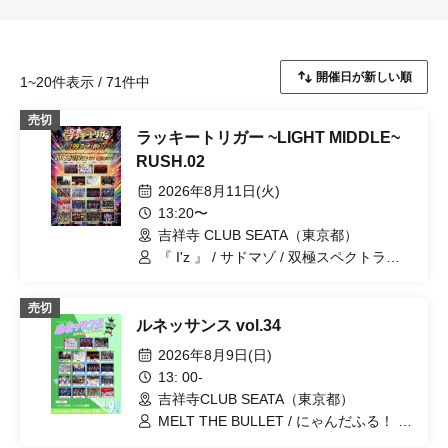
1~20件表示 / 71件中
売切
ラッキートリガー ~LIGHT MIDDLE~
RUSH.02
2026年8月11日(火)
13:20〜
吉祥寺 CLUB SEATA（東京都）
『 I'z 』 / サドマゾ / 双極スペクトラム /
キミノウィルス / Magi♡9 / にゃんだふ
る！ / シハイノコドモ / Neuxt:GEM！ /
売切
.Roach / ユメカウツツカ / ~ KNIGHT of
ルネッサンス vol.34
ROUND'z ~ / ΣVOL / テディアンドロイ
ド / OWL//ANTHEM / STRAY DOGs /
2026年8月9日(日)
jump street / #アクタ / READY KITTY /
13: 00-
TRATRA
吉祥寺CLUB SEATA（東京都）
MELT THE BULLET / にゃんだふる！ /
晴れのち恋 / レミニセンスパレード / テ