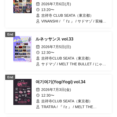
SAM*RAIJAM / ~ KNIGHT of ROUND'z
2026年7月6日(月)
~ / DIARIS / GENTLE GUM / TIGERLILY
/ OWL//ANTHEM / ≒Merry
13:20〜
吉祥寺 CLUB SEATA（東京都）
VINANSHI / 『 I'z 』 / サドマゾ / 双極ス
ペクトラム / MELT THE BULLET / キミ
ノウィルス / マッシュアップ / Magi♡9 /
End
にゃんだふる！ / バトラブ！ /
ルネッサンス vol.33
BLVCKBERRY / シハイノコドモ /
Neuxt:GEM！ / .Roach / SS/AW / ユメカ
2026年7月5日(日)
ウツツカ / レミニセンスパレード / ~
12:30〜
KNIGHT of ROUND'z ~ / ΣVOL
吉祥寺CLUB SEATA（東京都）
サドマゾ / MELT THE BULLET / にゃん
だふる！ / 晴れのち恋 / レミニセンスパ
レード / VINANSHI / テディアンドロイ
End
ド / 双極スペクトラム / First Fl∞r / 七罠
여기여기(YogiYogi) vol.34
/ ユメカウツツカ / ~ KNIGHT of
ROUND'z ~ / キミノウィルス / #アクタ /
2026年7月3日(金)
SS／AW / 『 I'z 』 / シハイノコドモ /
12:30〜
.Roach / Heart❤︎Box / Lovely Trip
吉祥寺CLUB SEATA（東京都）
TRATRA / 『 I'z 』 / MELT THE
BULLET / ユメカウツツカ / にゃんだふ
る！ / テディアンドロイド / Carat×Crow