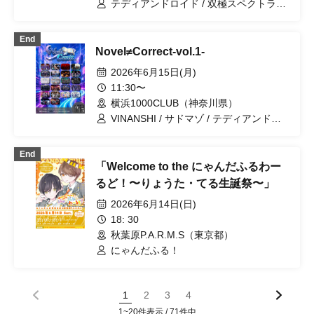
WAAARZ / NEWPOEM / らみゅーず / ト
テディアンドロイド / 双極スペクトラム
イトイドラドラ
/ VINANSHI / キミノウィルス / 『 I'z 』 /
サドマゾ / マッシュアップ / #アクタ / に
End
ゃんだふる！ / First Fl∞r / バトラブ！ /
Novel≠Correct-vol.1-
.Roach
2026年6月15日(月)
11:30〜
横浜1000CLUB（神奈川県）
VINANSHI / サドマゾ / テディアンドロ
イド / 双極スペクトラム / 「I'z」 / マッ
シュアップ / バトラブ！ / にゃんだふ
End
る！ / .Roach / キミノウィルス /
「Welcome to the にゃんだふるわー
NextGEM! / GENTLEGUM / フェアリー
フェリス / プレアデス / 髑ドク / 剣豪ス
るど！〜りょうた・てる生誕祭〜」
レイヤー / ユメカウツツカ / #アクタ / シ
2026年6月14日(日)
ハイノコドモ / DIARIS / 極愛パラドック
ス / 〜KNIGHT of ROUND'z〜
18: 30
秋葉原P.A.R.M.S（東京都）
にゃんだふる！
1
2
3
4
1~20件表示 / 71件中