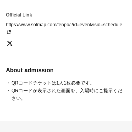
【イベント全般に関してのお問い合わせ先】
Official Link
主催者：㈱スパイスビジュアル
https://www.sofmap.com/tenpo/?id=event&sid=schedule
TEL：03-5720-1441
ログインができない場合やLivePocketについてのご質問は
下記リンクからも
ご確認いただけます。
【ログインができない場合】
About admission
https://livepocket.jp/news/31
QRコードチケットは1人1枚必要です。
【LivePocket FAQ(よくある質問）】
QRコードが表示された画面を、入場時にご提示くだ
https://faq.livepocket.jp/livepocket-ticket-user/?site=49XFKFIO
さい。
【イベント参加方法などのお問い合わせ先】
株式会社ソフマップ（総合案内）
問い合わせ先： 0077-78-9888