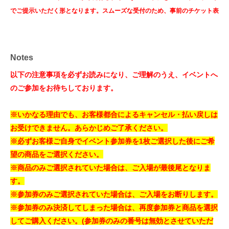
でご提示いただく形となります。スムーズな受付のため、事前のチケット表
示確認をおすすめいたします。
LivePocketの使い方に記載の【チケットを確認する】からもご確認いただ
けます。
Notes
なお、スマートフォンをお持ちでない場合は、パソコンでチケットをご注文
以下の注意事項を必ずお読みになり、ご理解のうえ、イベントへ
いただき、
QRコードが印字された用紙（プリントアウト）をお持ちいただ
のご参加をお待ちしております。
くことでも対応可能です。
▼LivePocketの使い方
※いかなる理由でも、お客様都合によるキャンセル・払い戻しは
https://livepocket.jp/help/about
お受けできません。あらかじめご了承ください。
※必ずお客様ご自身でイベント参加券を1枚ご選択した後に
ご希
【当日券について】
望の商品をご選択ください。
イベント参加券・商品が残っていた場合のみ、
※商品のみご選択されていた場合は、ご入場が最後尾となりま
イベント当日にアミューズメント館5階レジカウンターにて当日券を販売致
す。
します。
※参加券のみご選択されていた場合は、ご入場をお断りします。
当日券の有無については下記アカウントにて告知いたします。
※参加券のみ決済してしまった場合は、再度参加券と商品を選択
Xアカウント：
ソフマップ グラビアイベント情報 （@sofmap_ams_idol）
してご購入ください。(参加券のみの番号は無効とさせていただ