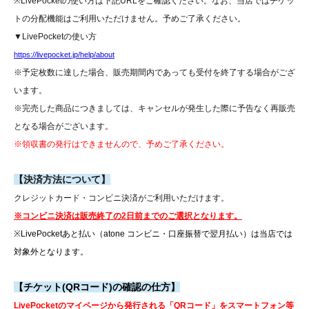
※
LivePocketの使い方は下記URLをご確認ください。なお、当店ではチケッ
トの分配機能はご利用いただけません。予めご了承ください。
▼LivePocketの使い方
https://livepocket.jp/help/about
※予定枚数に達した場合、販売期間内であっても受付を終了する場合がござ
います。
※完売した商品につきましては、キャンセルが発生した際に予告なく再販売
となる場合がございます。
※領収書の発行はできませんので、予めご了承ください。
【決済方法について】
クレジットカード・コンビニ決済がご利用いただけます。
※コンビニ決済は販売終了の2日前までのご選択となります。
※LivePocketあと払い（atone コンビニ・口座振替で翌月払い）は当店では
対象外となります。
【チケット(QRコード)の確認の仕方】
LivePocketのマイページから発行される「QRコード」をスマートフォン等