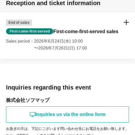
(携帯電話・IP/ひかり電話からは 050-3032-9888 (有料))
Reception and ticket information
受付時間：10:00～20:00（年中無休）
※総合受付で内容をお伺いし、詳細は各イベント開催店舗より折り返しご連
End of sales
絡いたします。
First-come-first-served sales
First-come-first-served
※店舗開店時間の11時以降折り返しご連絡いたします。
Sales period
2026年6月24日(水) 10:00
〜2026年7月26日(日) 17:00
Inquiries regarding this event
株式会社ソフマップ
Inquiries us via the online form
お急ぎの方は、下記にございます問い合わせ先にお電話をお願い致します。