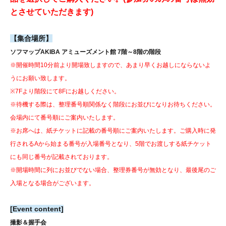
とさせていただきます)
【集合場所】
ソフマップAKIBA アミューズメント館 7階～8階の階段
※開催時間10分前より開場致しますので、あまり早くお越しにならないよ
うにお願い致します。
※7Fより階段にて8Fにお越しください。
※待機する際は、整理番号順関係なく階段にお並びになりお待ちください。
会場内にて番号順にご案内いたします。
※お席へは、紙チケットに記載の番号順にご案内いたします。
ご購入時に発
行されるAから始まる番号が入場番号となり、5階でお渡しする紙チケット
にも同じ番号が記載されております。
※開場時間に列にお並びでない場合、整理券番号が無効となり、最後尾のご
入場となる場合がございます。
[Event content]
撮影＆握手会