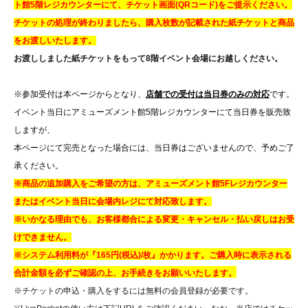
ト館5階レジカウンターにて、
チケット画面(QRコード)をご提示ください。
チケットの処理が終わりましたら、購入枚数が記載された紙チケットと商品
をお渡しいたします。
お渡ししました紙チケットをもって8階イベント会場にお越しください。
※参加受付は本ページからとなり、
店舗での受付は当日券のみの対応
です。
イベント当日にアミューズメント館5階レジカウンターにて当日券を販売致
しますが、
本ページにて完売となった場合には、当日券はございませんので、予めご了
承ください。
※商品の追加購入をご希望の方は、アミューズメント館5Fレジカウンター
またはイベント当日に会場内レジにて対応致します。
※いかなる理由でも、お客様都合による変更・キャンセル・払い戻しはお受
けできません。
※システム利用料が『165円(税込)/枚』かかります。
ご購入時に表示される
合計金額を必ずご確認の上、お手続きをお願いいたします。
※チケットの申込・購入をするには無料の会員登録が必要です。