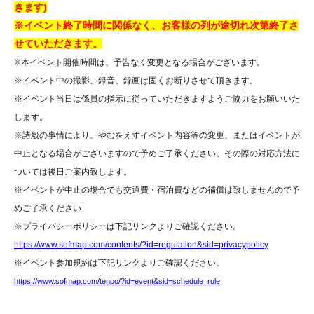
きます)
【参加できなかった際の商品について】
※イベント終了時間に関係なく、お客様の列が途切れ次第終了さ
・お取り置き期間はイベント開催日から1週間までです。
せていただきます。
・お渡しは、ソフマップAKIBAアミューズメント館5Fレジにて行います。
※本イベント開催時間は、予告なく変更となる場合がございます。
・お取り置き期間終了後は、商品のお渡しはできません。その際代金の返金
※イベント中の撮影、録音、録画は固くお断りさせて頂きます。
は致しかねます。
※イベント当日は係員の指示に従っていただきますようご協力をお願いいた
・店舗へのご来店が難しい場合、着払いでの対応も可能になります。ご希望
します。
の方は、お電話にて承ります。
※諸般の事情により、やむをえずイベント内容等の変更、またはイベントが
・参加できなかったお客様への特典(チェキやサイン等も含める)については
中止となる場合がございますので予めご了承ください。その際の対応方法に
ご用意できない場合がございます。
ついては後日ご案内致します。
※イベントが中止の場合でも交通費・宿泊費などの補償は致しませんので予
【プレゼント・祝花(スタンド花・卓上花)について】
めご了承ください
プレゼントは、特典会時に出演者に直接お渡しください。
※
プライバシーポリシーは下記リンクよりご確認ください。
祝花につきましては、
下記URLから「イベントへご来場いただくお客様
https://www.sofmap.com/contents/?id=regulation&sid=privacypolicy
へ」をご参照ください。
※イベント参加規約は下記リンクよりご確認ください。
なお、当店では提携しているお花屋さんなどはございません。お送りされる
https://www.sofmap.com/tenpo/?id=event&sid=schedule_rule
場合は、お客様ご自身でご手配をお願いいたします。
https://www.sofmap.com/tenpo/?id=event&sid=schedule