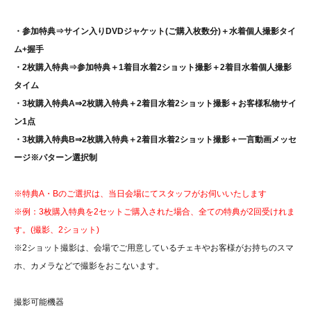
・参加特典⇒サイン入りDVDジャケット(ご購入枚数分)＋水着個人撮影タイ
ム+
握手
・2枚購入特典⇒参加特典＋
1着目水着2ショット撮影＋2着目水着個人撮影
タイム
・3枚購入特典A⇒2枚購入特典＋
2着目水着2ショット撮影＋お客様私物サイ
ン1点
・3枚購入特典B⇒2枚購入特典＋
2着目水着2ショット撮影＋一言動画メッセ
ージ
※パターン選択制
※特典A・Bのご選択は、当日会場にてスタッフがお伺いいたします
※例：3枚購入特典を2セットご購入された場合、全ての特典が2回受けれま
す。(撮影、2ショット)
※2ショット撮影は、会場でご用意しているチェキやお客様がお持ちのスマ
ホ、カメラなどで撮影をおこないます。
撮影可能機器