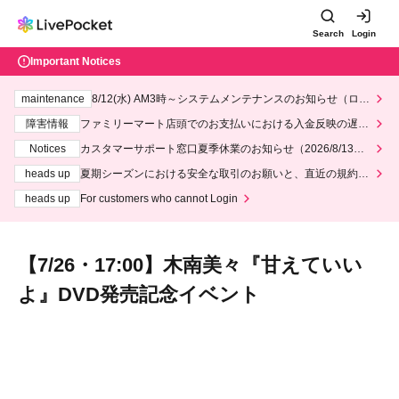
Search
Login
Important Notices
maintenance
8/12(水) AM3時～システムメンテナンスのお知らせ（ロー
ソン、ミニストップ）
障害情報
ファミリーマート店頭でのお支払いにおける入金反映の遅延
について
Notices
カスタマーサポート窓口夏季休業のお知らせ（2026/8/13～2
026/8/14）
heads up
夏期シーズンにおける安全な取引のお願いと、直近の規約違
反事案への対応について
heads up
For customers who cannot Login
【7/26・17:00】木南美々『甘えていい
よ』DVD発売記念イベント