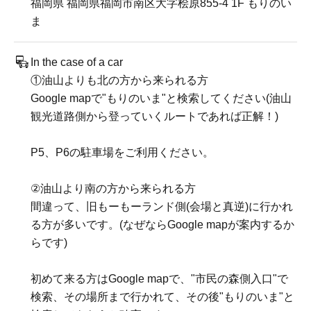
福岡県 福岡県福岡市南区大字桧原855-4 1F もりのい
ま
In the case of a car
①油山よりも北の方から来られる方
Google mapで"もりのいま"と検索してください(油山
観光道路側から登っていくルートであれば正解！)
P5、P6の駐車場をご利用ください。
②油山より南の方から来られる方
間違って、旧もーもーランド側(会場と真逆)に行かれ
る方が多いです。(なぜならGoogle mapが案内するか
らです)
初めて来る方はGoogle mapで、"市民の森側入口"で
検索、その場所まで行かれて、その後"もりのいま"と