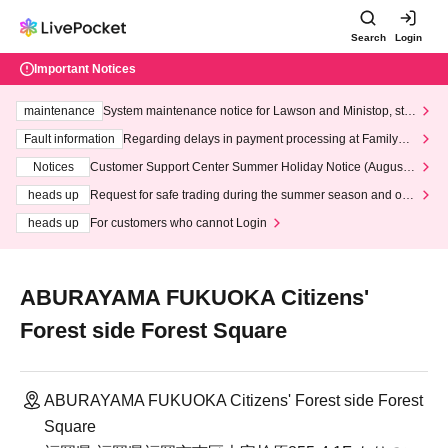
Search
Login
Important Notices
maintenance
System maintenance notice for Lawson and Ministop, star
ting at 3:00 AM on Wednesday (Wed)
Fault information
Regarding delays in payment processing at FamilyMa
rt stores
Notices
Customer Support Center Summer Holiday Notice (August 1
3th - August 14th, 2026)
heads up
Request for safe trading during the summer season and our
response to recent violations of terms and conditions.
heads up
For customers who cannot Login
ABURAYAMA FUKUOKA Citizens'
Forest side Forest Square
ABURAYAMA FUKUOKA Citizens' Forest side Forest
Square