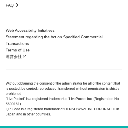
FAQ
Web Accessibility Initiatives
Statement regarding the Act on Specified Commercial
Transactions
Terms of Use
運営会社
Without obtaining the consent of the administrator for all of the content that
is posted, be copied, reproduced, transferred without permission is strictly
prohibited.
"LivePocket" is a registered trademark of LivePocket Inc. (Registration No.
5600161).
QR Code is a registered trademark of DENSO WAVE INCORPORATED in
Japan and in other countries.