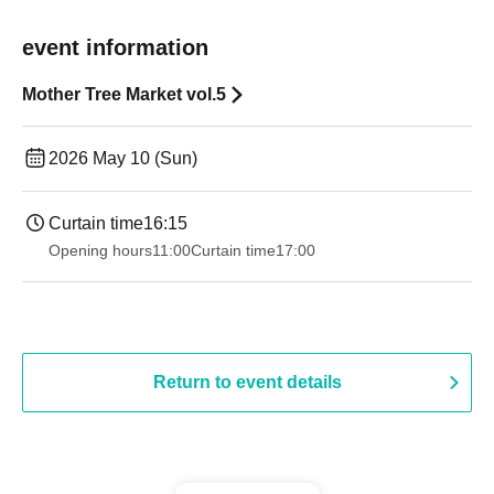
event information
Mother Tree Market vol.5
2026 May 10 (Sun)
Curtain time
16:15
Opening hours
11:00
Curtain time
17:00
Return to event details