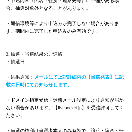
・申込内容（氏名・住所・連絡先等）に不備がある場
情により営業内容の変更や中止となる場合がございま
合、抽選対象外となることがあります。
す。その際、対象の
QR
コードチケットは無効となり、代
替日のご案内はいたしかねます。
・通信環境等により申込みが完了しない場合がありま
す。期間内に完了した申込みのみ有効です。
・また、ご来場にかかる交通費・宿泊費等の補償はいた
しかねますので、あらかじめご了承ください。
3.
抽選・当選結果のご連絡
・抽選日
・結果通知：
メールにて上記詳細内の【当選発表】に記
載の日時にてお知らせします。
・ドメイン指定受信・迷惑メール設定により通知が届か
ない場合があります。【
livepocket.jp
】を受信許可してく
ださい。
・当選の権利は当選者本人のみ有効で、譲渡・換金・転