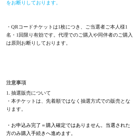
をお断りしております。
・
QR
コードチケットは
1
枚につき、ご当選者ご本人様
1
名・
1
回限り有効です。代理でのご購入や同伴者のご購入
は原則お断りしております。
※付き添いが必要なお客さまは、当日スタッフまでお申
し出ください。同伴は
1
名様までとさせていただきます。
なお、商品のご購入はご当選者様のみとなります。
注意事項
※未就学児のお子さまは、保護者様
1
名のお申込みで同伴
1.
抽選販売について
入場が可能です。
・本チケットは、先着順ではなく抽選方式での販売とな
必ずお申込みされた保護者様ご本人がご来場ください。
ります。
なお、商品のご購入は
1
名様分のみとなります。
・お申込み完了＝購入確定ではありません。当選された
・当日は、チケットに記載された販売時間内にお越しく
方のみ購入手続きへ進めます。