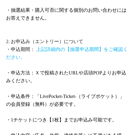
ださい。スタッフが順次ご案内いたします。
・抽選結果・購入可否に関する個別のお問い合わせには
・公共交通機関の遅延等を含め、いかなる理由において
お答えできません。
も販売時間に遅れた場合はご購入いただけません。
・お客さまのご都合による販売時間の変更は承っており
2.
お申込み（エントリー）について
ません。
・申込期間：
上記詳細内の【抽選申込期間】をご確認く
ださい。
・
QR
コードチケットは、記載された日付および時間帯の
み有効です。
・申込方法：Ｘで投稿された
URL
や店頭
POP
よりお申込
みください。
・チケットの再発行は、いかなる場合でも対応いたしか
ねます。
・申込条件：「
LivePocket-Ticket-
（ライブポケット）」
の会員登録（無料）が必要です。
【その他注意事項】
・
1
チケットにつき【
1
枚】までお申込み可能です。
・天災・感染症の拡大・不慮の事故等、やむを得ない事