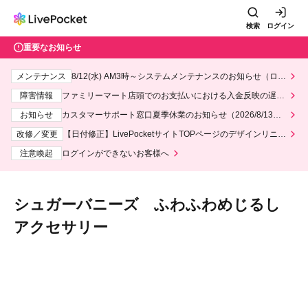
検索
ログイン
重要なお知らせ
メンテナンス
8/12(水) AM3時～システムメンテナンスのお知らせ（ロー
ソン、ミニストップ）
障害情報
ファミリーマート店頭でのお支払いにおける入金反映の遅延
について
お知らせ
カスタマーサポート窓口夏季休業のお知らせ（2026/8/13～2
026/8/14）
改修／変更
【日付修正】LivePocketサイトTOPページのデザインリニュ
ーアルにつきまして
注意喚起
ログインができないお客様へ
シュガーバニーズ ふわふわめじるし
アクセサリー