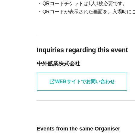
QRコードチケットは1人1枚必要です。
・必ずご利用人数分のチケット購入をお願い
QRコードが表示された画面を、入場時に
までとさせていただきます。(3名以上でのお
お客様にはご不便をおかけいたしますが、
・その他ご利用方法はこちらをご覧ください
【当日のご利用について】
Inquiries regarding this event
・当日空席がある際は、ご予約・チケット購
中外鉱業株式会社
スタッフへご確認ください。
WEBサイトでお問い合わせ
Events from the same Organiser