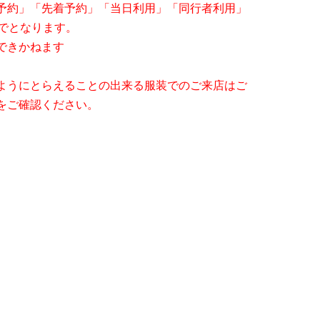
予約」「先着予約」「当日利用」「同行者利用」
でとなります。
できかねます
ようにとらえることの出来る服装でのご来店はご
をご確認ください。
ムテーブルのみご利用可能です。
でご利用いただけます（システム利用料、手数料
ります。
同伴にてご来店ください。お子様のみのご利用はで
いております。