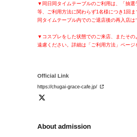
▼同日同タイムテーブルのご利用は、「抽選
等、ご利用方法に関わらず1名様につき1回ま
同タイムテーブル内でのご退店後の再入店は
▼コスプレをした状態でのご来店、またその
遠慮ください。詳細は「ご利用方法」ページ
【予約チケットについて】
・本チケットはご予約いただいた当日のタイ
Official Link
・チケット代金分の飲食クーポンとして店内
を除く）
https://chugai-grace-cafe.jp/
・システム利用料、手数料はお客様負担とな
【未成年のお客様・保護者様】
・中学生以下の方は、20歳以上の保護者様
About admission
きません。
・お子様のご入店は８歳以上からとさせて頂