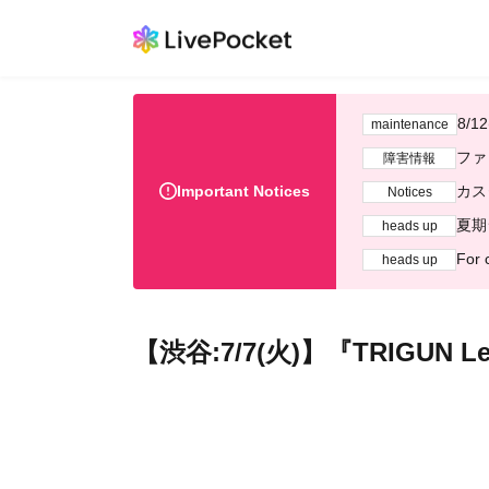
8/
maintenance
ファ
障害情報
Important Notices
カス
Notices
夏期
heads up
For 
heads up
【渋谷:7/7(火)】『TRIGUN Le