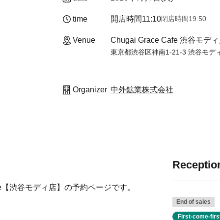
time
開店時間
11:10
閉店時間
19:50
Venue
Chugai Grace Cafe 渋谷モデ
東京都渋谷区神南1-21-3 渋谷モディ
Organizer
中外鉱業株式会社
Reception
race Cafe【渋谷モディ店】の予約ページです。
End of sales
First-come-fir