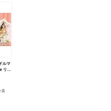
イドルマ
fe リバ
ディ店