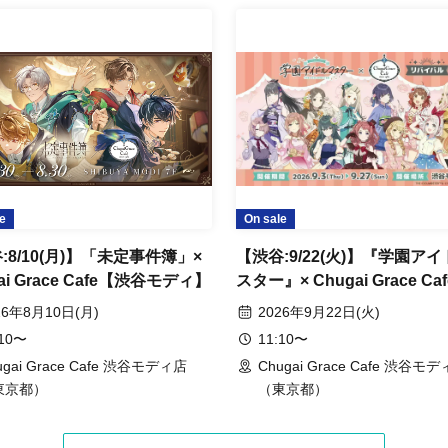
e
On sale
:8/10(月)】「未定事件簿」×
【渋谷:9/22(火)】『学園ア
ai Grace Cafe【渋谷モディ】
スター』× Chugai Grace Ca
イバル【渋谷モディ】
26年8月10日(月)
2026年9月22日(火)
:10〜
11:10〜
ugai Grace Cafe 渋谷モディ店
Chugai Grace Cafe 渋谷モ
東京都）
（東京都）