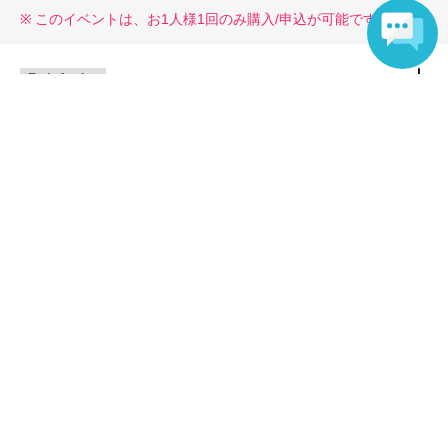
このイベントは、お1⼈様1回のみ購⼊/申込が可能です。
End of sales
Language
Lottery sales
lottery
Sales period
2026年7月4日(土) 10:00
〜2026年7月6日(月) 23:59
Inquiries regarding this event
株式会社トーシン 【＃C-pla三宮駅前店】
Inquiries us via the online form