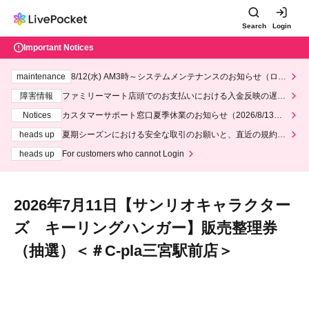
Search
Login
Important Notices
maintenance
8/12(水) AM3時～システムメンテナンスのお知らせ（ロー
ソン、ミニストップ）
障害情報
ファミリーマート店頭でのお支払いにおける入金反映の遅延
について
Notices
カスタマーサポート窓口夏季休業のお知らせ（2026/8/13～2
026/8/14）
heads up
夏期シーズンにおける安全な取引のお願いと、直近の規約違
反事案への対応について
heads up
For customers who cannot Login
2026年7月11日【サンリオキャラクター
ズ キーリングハンガー】販売整理券
（抽選）＜＃C-pla三宮駅前店＞