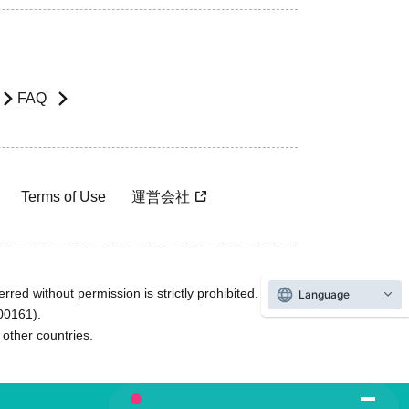
FAQ
Terms of Use
運営会社
rred without permission is strictly prohibited.
Language
600161).
ther countries.