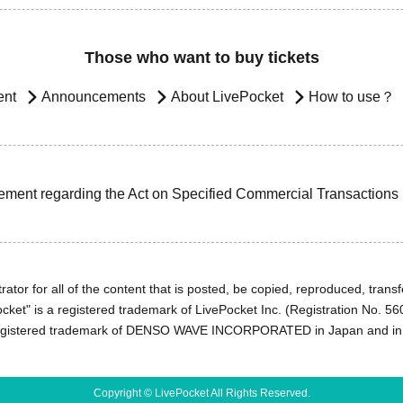
Those who want to buy tickets
ent
Announcements
About LivePocket
How to use？
ement regarding the Act on Specified Commercial Transactions
ator for all of the content that is posted, be copied, reproduced, transfe
cket" is a registered trademark of LivePocket Inc. (Registration No. 5
egistered trademark of DENSO WAVE INCORPORATED in Japan and in o
Copyright © LivePocket All Rights Reserved.