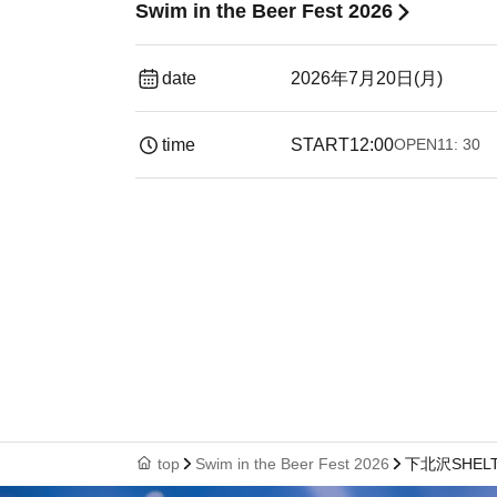
Swim in the Beer Fest 2026
date
2026年7月20日(月)
time
START
12:00
OPEN
11: 30
top
Swim in the Beer Fest 2026
下北沢SHELT