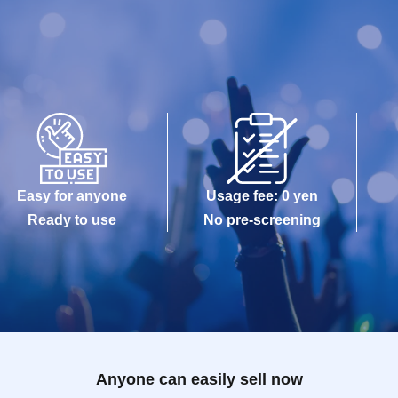
Easy for anyone
Usage fee: 0 yen
Ready to use
No pre-screening
Anyone can easily sell now