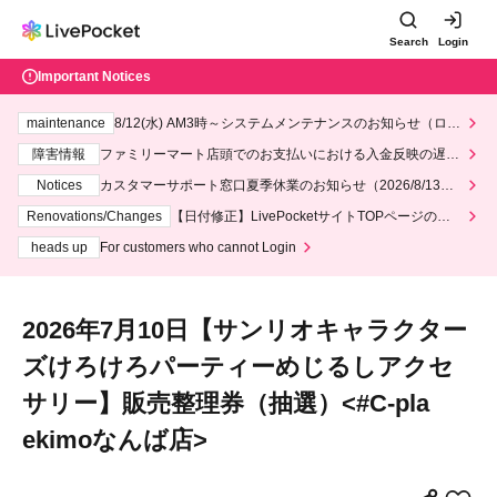
Search
Login
Important Notices
maintenance
8/12(水) AM3時～システムメンテナンスのお知らせ（ロー
ソン、ミニストップ）
障害情報
ファミリーマート店頭でのお支払いにおける入金反映の遅延
について
Notices
カスタマーサポート窓口夏季休業のお知らせ（2026/8/13～2
026/8/14）
Renovations/Changes
【日付修正】LivePocketサイトTOPページのデ
ザインリニューアルにつきまして
heads up
For customers who cannot Login
2026年7月10日【サンリオキャラクター
ズけろけろパーティーめじるしアクセ
サリー】販売整理券（抽選）<#C-pla
ekimoなんば店>