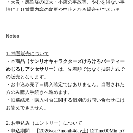
・天災・感染症の拡大・不慮の事故等、やむを得ない事
情により営業内容の変更や中止となる場合がございま
す。その際、対象のQRコードチケットは無効となり、代
替日のご案内はいたしかねます。
・また、ご来場にかかる交通費・宿泊費等の補償はいた
Notes
しかねますので、あらかじめご了承ください。
1. 抽選販売について
・本商品【
サンリオキャラクターズけろけろパーティー
めじるしアクセサリー
】は、先着順ではなく抽選方式で
の販売となります。
・お申込み完了＝購入確定ではありません。当選された
方のみ購入手続きへ進めます。
・抽選結果・購入可否に関する個別のお問い合わせには
お答えできません。
2. お申込み（エントリー）について
・申込期間：【
2026
year
7
month
4
day
土
) 12
Time
00
Min to
7