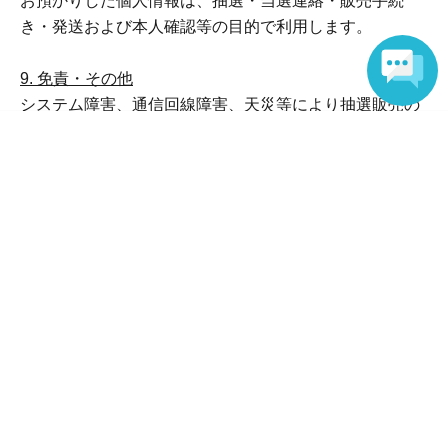
お預かりした個人情報は、抽選・当選連絡・販売手続
き・発送および本人確認等の目的で利用します。
9. 免責・その他
システム障害、通信回線障害、天災等により抽選販売の
中止・延期・内容変更を行う場合があります。
Language
本注意事項は予告なく変更される場合があります。最新
の内容は【
https://x.com/tennoujimio7103
】をご確認くだ
さい。
10. お問い合わせ先
株式会社トーシン／#C-pla ekimoなんば店
About admission
問い合わせフォームURL/ https://toshin.jpn.com/contact
(受付時間：平日9:00～18:00)
QRコードチケットは1人1枚必要です。
QRコードが表示された画面を、入場時にご提示くだ
さい。