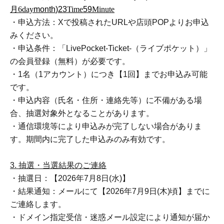
月6
day
month
)23
Time
59
Minute
・申込方法：Xで投稿されたURLや店頭POPよりお申込
みください。
・申込条件：「LivePocket-Ticket-（ライブポケット）」
の会員登録（無料）が必要です。
・1名（1アカウント）につき【1回】までお申込み可能
です。
・申込内容（氏名・住所・連絡先等）に不備がある場
合、抽選対象外となることがあります。
・通信環境等により申込みが完了しない場合がありま
す。期間内に完了した申込みのみ有効です。
3. 抽選・当選結果のご連絡
・抽選日：【2026年7月8日(水)】
・結果通知：メールにて【2026年7月9日(木)頃】までに
ご連絡します。
・ドメイン指定受信・迷惑メール設定により通知が届か