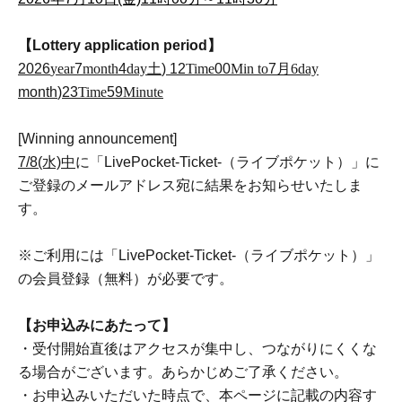
【Lottery application period】
2026
year
7
month
4
day
土
) 12
Time
00
Min to
7
月6
day
month
)23
Time
59
Minute
[Winning announcement]
7/8(水)中
に「LivePocket-Ticket-（ライブポケット）」に
ご登録のメールアドレス宛に結果をお知らせいたしま
す。
※ご利用には「LivePocket-Ticket-（ライブポケット）」
の会員登録（無料）が必要です。
【お申込みにあたって】
・受付開始直後はアクセスが集中し、つながりにくくな
る場合がございます。あらかじめご了承ください。
・お申込みいただいた時点で、本ページに記載の内容す