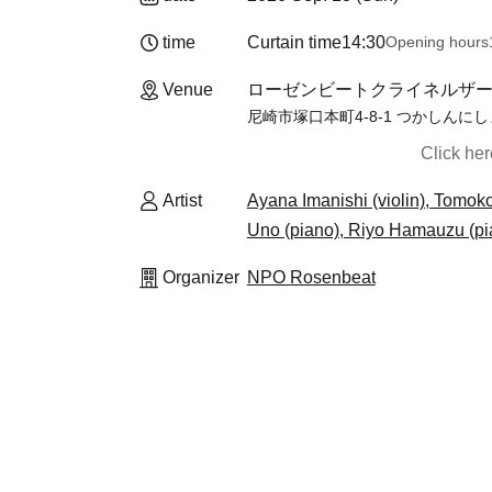
time
Curtain time
14:30
Opening hours
Venue
ローゼンビートクライネルザール
尼崎市塚口本町4-8-1 つかしんに
Click he
Artist
Ayana Imanishi (violin), Tomok
Uno (piano), Riyo Hamauzu (pi
Organizer
NPO Rosenbeat