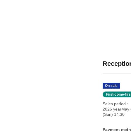
Reception
On sale
First-come-fir
Sales period
2026 yearMay 8
(Sun) 14:30
Payment met