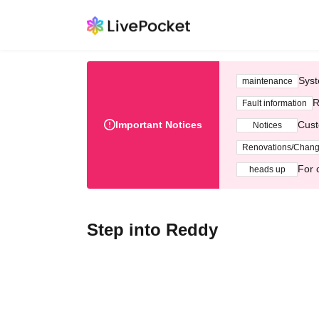
Syst
maintenance
R
Fault information
Important Notices
Cust
Notices
Renovations/Chan
For 
heads up
Step into Reddy