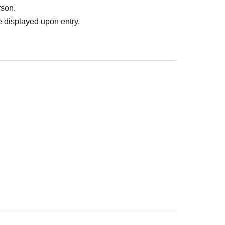
rson.
 displayed upon entry.