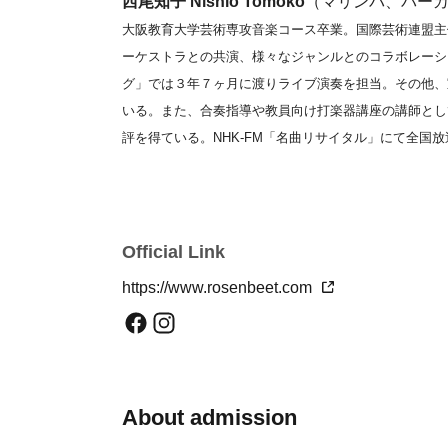
西尾知子 Nishio Tomoko
（マリンバ、パー
大阪教育大学芸術専攻音楽コース卒業。国際芸術連盟主催
ーケストラとの共演、様々なジャンルとのコラボレーシ
グ」では３年７ヶ月に渡りライブ演奏を担当。その他、
いる。また、合奏指導や教員向け打楽器講座の講師とし
評を得ている。NHK-FM「名曲リサイタル」にて全国放
宇野真須美 Uno Masumi
(piano)
神戸女学院大学音楽学部卒業。中国の名テナー楊 凱氏
ての評価を確立する一方、高いアンサンブル能力は声楽
Official Link
を得ている。またヴォーカリストほか、指揮、合唱指導
https://www.rosenbeet.com
年ますます活動の場をひろげている。RBオペラ実験劇
ーゼンビート各合唱団指導「VIVA! CHORUS」を
About admission