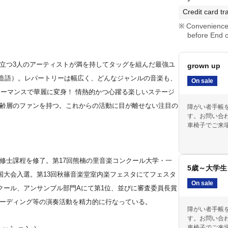
Credit card tr
Convenience 
before End o
立つ3人のアーティストが満を持してタッグを組んだ最強ユ
grown up
スした造語）。レパートリーは幅広く、どんなジャンルの音楽も、
On sale
フォーマンスで華麗に変身！ 情熱的かつ心躍る楽しいステージ
齢層のファンを持つ。これからの活動に目が離せない注目の
障がい者手帳
す。お問い合
車椅子でご来
修士課程を修了。第17回熊楠の里音楽コンクール大学・一
5歳～大学生
国大会入選。第13回秋篠音楽堂室内楽フェスタにてフェスタ
On sale
クール、アンサンブル部門Aにて第1位、並びに審査委員長賞
ーディング等の演奏活動を精力的に行なっている。
障がい者手帳
す。お問い合
車椅子でご来