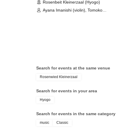
Rosenbeit Kleinerzaal (Hyogo)
Ayana Imanishi (violin), Tomoko
Nishio (marimba & percussion),
Masumi Uno (piano), Riyo Hamauzu
(piano)
Search for events at the same venue
Rosenwied Kleinerzaal
Search for events in your area
Hyogo
Search for events in the same category
music
Classic