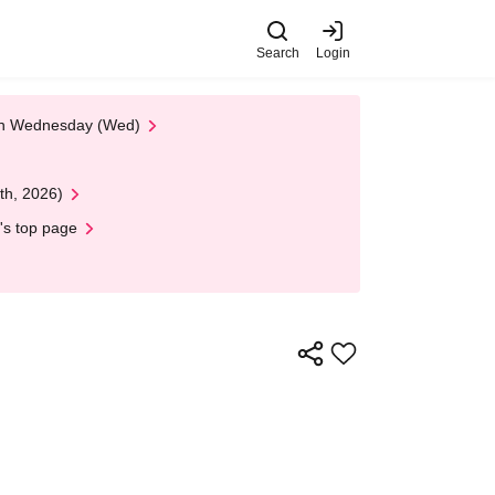
Search
Login
 on Wednesday (Wed)
th, 2026)
's top page