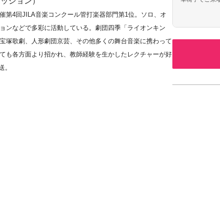
カッション）
第4回JILA音楽コンクール管打楽器部門第1位。ソロ、オ
ョンなどで多彩に活動している。劇団四季「ライオンキン
宝塚歌劇、人形劇団京芸、その他多くの舞台音楽に携わって
ても各方面より招かれ、教師経験を生かしたレクチャーが好
送。
とのジョイント リサイタルで絶賛されるなど、ソリストとし
から器楽まで幅広い分野のアーティスト達から絶大なる信頼
などマルチで多彩な活動を繰り広げるアーティストとして近
場ではプレイングコンダクターおよび音楽監督を務める。ロ
企画・プロデュース・演奏。ローゼンビート音楽研究所所長。