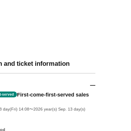
 and ticket information
First-come-first-served sales
st-served
 day(Fri) 14:08
〜2026 year(s) Sep. 13 day(s)
hod