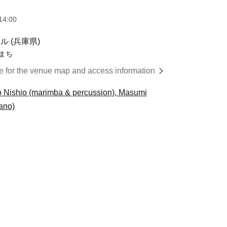
14:00
 (兵庫県)
しまち
re for the venue map and access information
o Nishio (marimba & percussion), Masumi
ano)