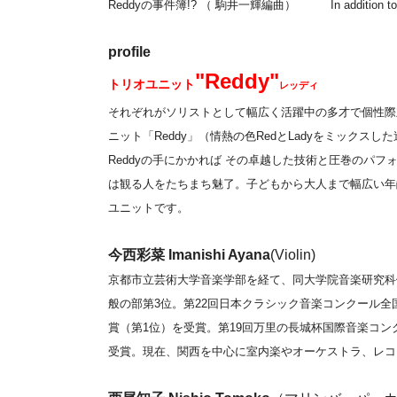
Reddyの事件簿!? （ 駒井一輝編曲）
In addition to
profile
"
Reddy
"
トリオユニット
レッディ
それぞれがソリストとして幅広く活躍中の多才で個性際
ニット「Reddy」（情熱の色RedとLadyをミック
Reddyの手にかかれば その卓越した技術と圧巻のパ
は観る人をたちまち魅了。子どもから大人まで幅広い年
ユニットです。
今西彩菜 Imanishi Ayana
(Violin)
京都市立芸術大学音楽学部を経て、同大学院音楽研究科
般の部第3位。第22回日本クラシック音楽コンクール全
賞（第1位）を受賞。第19回万里の長城杯国際音楽コン
受賞。現在、関西を中心に室内楽やオーケストラ、レコ