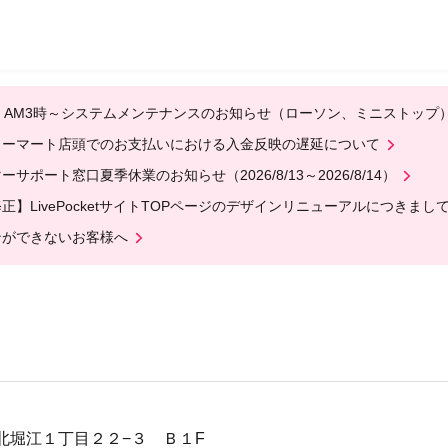
(水) AM3時～システムメンテナンスのお知らせ（ローソン、ミニストップ
リーマート店頭でのお支払いにおける入金反映の遅延について
ーサポート窓口夏季休業のお知らせ（2026/8/13～2026/8/14）
正】LivePocketサイトTOPページのデザインリニューアルにつきまし
ンができないお客様へ
北堀江１丁目２２−３ Ｂ１F