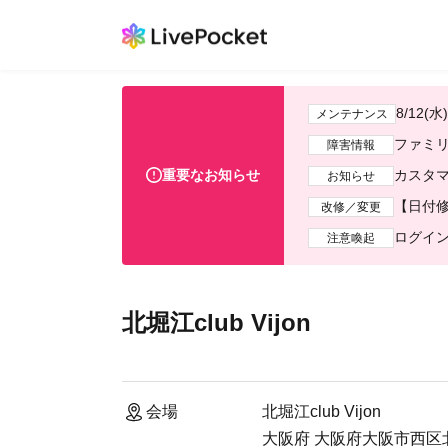
8/12
メンテナンス
ファミ
障害情報
重要なお知らせ
カスタマ
お知らせ
【日付修
改修／変更
ログイ
注意喚起
北堀江club Vijon
会場
北堀江club Vijon
大阪府 大阪府大阪市西区