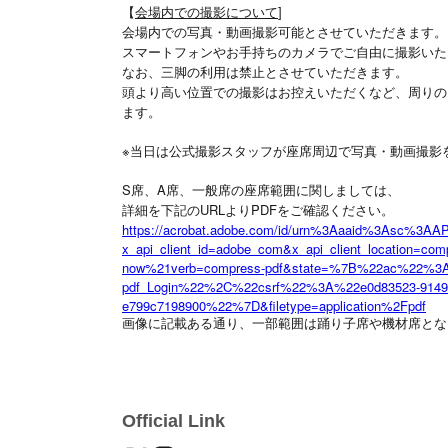
【
会場内での撮影について
]
会場内での写真・動画撮影可能とさせていただきます。
スマートフォンやお手持ちのカメラでご自由に撮影いた
なお、
三脚の利用は禁止
とさせていただきます。
頭より高い位置での撮影はお控えいただくなど、周りの
ます。
※当日は公式撮影スタッフが座席周辺で写真・動画撮影
S席、A席、一般席の座席範囲に関しましては、
詳細を下記のURLよりPDFをご確認ください。
https://acrobat.adobe.com/id/urn%3Aaaid%3Asc%3AA
x_api_client_id=adobe_com&x_api_client_location=com
now%21verb=compress-pdf&state=%7B%22ac%22%3A%
pdf_Login%22%2C%22csrf%22%3A%22e0d83523-9149-
e799c7198900%22%7D&filetype=application%2Fpdf
画像に記載ある通り、一部範囲は踊り子席や機材席とな
Official Link