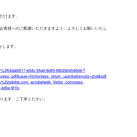
だけます。
お客様へのご配慮いただきますよう、よろしくお願いいたし
をします。
P%3A4dab0f17-e0dc-55a9-9d55-6602924546d4/?
press_pdf&user=frictionless_return_user&attempts=2nd&pdf
22adobe.com_acrobatweb_Verbs_compress-
4d0e-9f1b-
ります、ご了承ください。