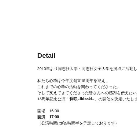
Detail
2010年より同志社大学・同志社女子大学を拠点に活動
私たち心粋は今年度創立15周年を迎え、
これまでの心粋の活動を関わってくださった、
そして支えてきてくださった皆さんへの感謝を伝えたい
15周年記念公演「
粋咲−ikisaki−
」の開催を決定いたし
開場 16:00
開演 17:00
（公演時間は約2時間半を予定しております）