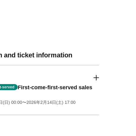
 and ticket information
First-come-first-served sales
st-served
(日) 00:00
〜2026年2月14日(土) 17:00