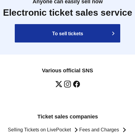
Anyone can easily sell now
Electronic ticket sales service
To sell tickets
Various official SNS
Ticket sales companies
Selling Tickets on LivePocket
Fees and Charges