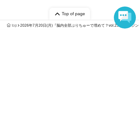
Top of page
top
2026年7月20日(月)『脳内全部ぷりちゅーで埋めて？vol.23-クルージン
Language
Anyone can easily sell now
Electronic ticket sales service