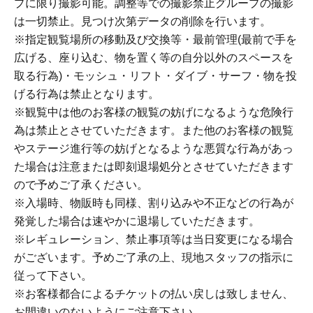
プに限り撮影可能。調整等での撮影禁止グループの撮影
は一切禁止。見つけ次第データの削除を行います。
※指定観覧場所の移動及び交換等・最前管理(最前で手を
広げる、座り込む、物を置く等の自分以外のスペースを
取る行為)・モッシュ・リフト・ダイブ・サーフ・物を投
げる行為は禁止となります。
※観覧中は他のお客様の観覧の妨げになるような危険行
為は禁止とさせていただきます。また他のお客様の観覧
やステージ進行等の妨げとなるような悪質な行為があっ
た場合は注意または即刻退場処分とさせていただきます
ので予めご了承ください。
※入場時、物販時も同様、割り込みや不正などの行為が
発覚した場合は速やかに退場していただきます。
※レギュレーション、禁止事項等は当日変更になる場合
がございます。予めご了承の上、現地スタッフの指示に
従って下さい。
※お客様都合によるチケットの払い戻しは致しません、
お間違いのないようにご注意下さい。