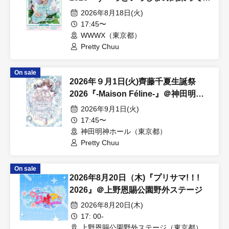
とね?』＠WWWX
2026年8月18日(火)
17:45〜
WWWX（東京都）
Pretty Chuu
On sale
2026年９月1日(火)齊藤千夏生誕祭
2026『-Maison Féline-』＠神田明神
ホール
2026年9月1日(火)
17:45〜
神田明神ホール（東京都）
Pretty Chuu
On sale
2026年8月20日（木)『プリサマ!！!
2026』＠上野恩賜公園野外ステージ
2026年8月20日(木)
17: 00-
上野恩賜公園野外ステージ（東京都）