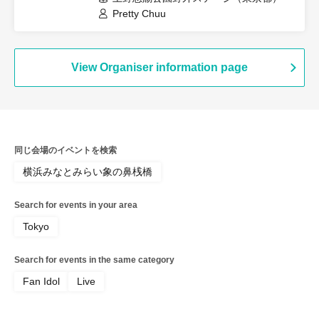
Pretty Chuu
View Organiser information page
同じ会場のイベントを検索
横浜みなとみらい象の鼻桟橋
Search for events in your area
Tokyo
Search for events in the same category
Fan Idol
Live