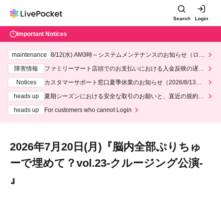
Search
Login
Important Notices
maintenance
8/12(水) AM3時～システムメンテナンスのお知らせ（ロー
ソン、ミニストップ）
障害情報
ファミリーマート店頭でのお支払いにおける入金反映の遅延
について
Notices
カスタマーサポート窓口夏季休業のお知らせ（2026/8/13～2
026/8/14）
heads up
夏期シーズンにおける安全な取引のお願いと、直近の規約違
反事案への対応について
heads up
For customers who cannot Login
2026年7月20日(月)『脳内全部ぷりちゅ
ーで埋めて？vol.23-クルージング公演-
』