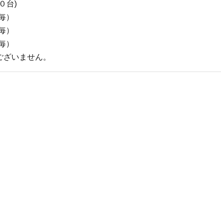
０台)
毎）
毎）
毎）
ございません。