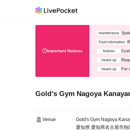
Syst
maintenance
R
Fault information
Important Notices
Cust
Notices
Requ
heads up
For 
heads up
Gold's Gym Nagoya Kanaya
Venue
Gold's Gym Nagoya Kan
愛知県 愛知県名古屋市熱田区波