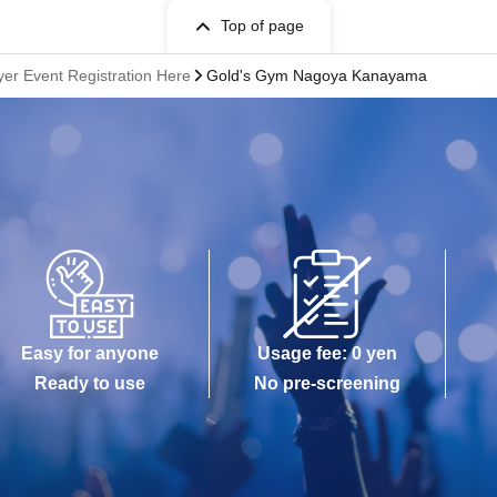
Top of page
yer Event Registration Here
Gold's Gym Nagoya Kanayama
Easy for anyone
Usage fee: 0 yen
Ready to use
No pre-screening