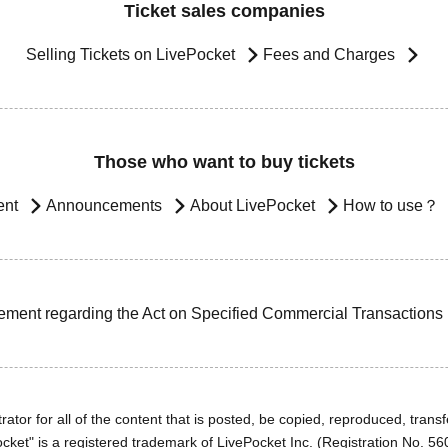
Ticket sales companies
Selling Tickets on LivePocket
Fees and Charges
Those who want to buy tickets
ent
Announcements
About LivePocket
How to use？
ement regarding the Act on Specified Commercial Transactions
ator for all of the content that is posted, be copied, reproduced, transfe
cket" is a registered trademark of LivePocket Inc. (Registration No. 5