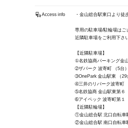
Access info
・金山総合駅東口より徒
専用の駐車場/駐輪場はご
近隣駐車場をご利用下さ
【近隣駐車場】
①名鉄協商パーキング金山橋
➁ザパーク 波寄町 （5台）
➂OnePark 金山駅東 （2
➃三井のリパーク波寄町 （1
➄名鉄協商 金山駅東第６ （
➅アイペック 波寄町第１ （
【近隣駐輪場】
①金山総合駅 北口自転車駐車
②金山総合駅 南口自転車駐車