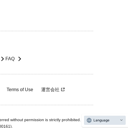
FAQ
Terms of Use
運営会社
rred without permission is strictly prohibited.
Language
600161).