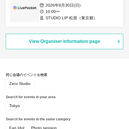
2026年8月30日(日)
10:00〜
STUDIO LIP 松原（東京都）
View Organiser information page
同じ会場のイベントを検索
Zero Studio
Search for events in your area
Tokyo
Search for events in the same category
Fan Idol
Photo session