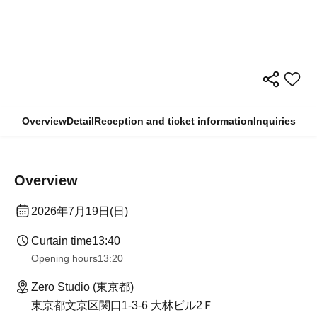
Overview
Detail
Reception and ticket information
Inquiries
Overview
2026年7月19日(日)
Curtain time
13:40
Opening hours
13:20
Zero Studio (東京都)
東京都文京区関口1-3-6 大林ビル2Ｆ