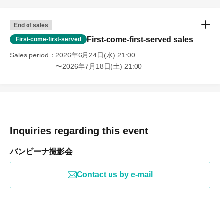
End of sales
First-come-first-served sales
First-come-first-served
Sales period
2026年6月24日(水) 21:00
〜2026年7月18日(土) 21:00
Inquiries regarding this event
バンビーナ撮影会
Contact us by e-mail