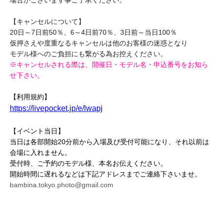
場合がございます事ご了承ください。
【キャンセルについて】
20日～7日前50％、6～4日前70％、3日前～当日100％
仮押さえや度重なるキャンセルは他のお客様の迷惑となり
モデル様へのご負担にも繋がる為お控えください。
※キャンセルされる際は、開催日・モデル名・申込番号をお知ら
せ下さい。
【利用規約】
https://livepocket.jp/e/lwapj
【イベント当日】
当日は各部開始20分前から入場及び受付可能になり、それ以前は
会場に入れません。
受付時、
ご予約のモデル様、本名お伝えください。
開始時間に遅れるなどは
下記アドレスまでご連絡下さいませ。
bambina.tokyo.photo@gmail.com