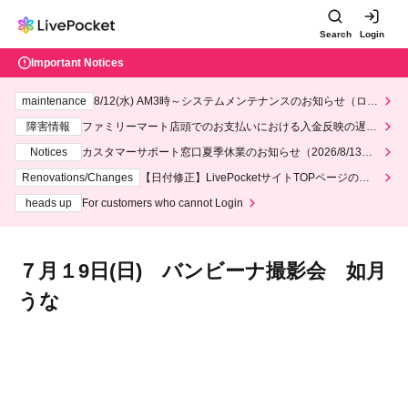
Search
Login
Important Notices
maintenance
8/12(水) AM3時～システムメンテナンスのお知らせ（ロー
ソン、ミニストップ）
障害情報
ファミリーマート店頭でのお支払いにおける入金反映の遅延
について
Notices
カスタマーサポート窓口夏季休業のお知らせ（2026/8/13～2
026/8/14）
Renovations/Changes
【日付修正】LivePocketサイトTOPページのデ
ザインリニューアルにつきまして
heads up
For customers who cannot Login
７月１9日(日) バンビーナ撮影会 如月
うな