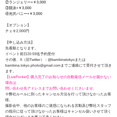
②ランジェリー+￥3,000
③競泳+￥3,000
④光沢バニー+￥3,000
【オプション】
チェキ2,000円
【申し込み方法】
先着順となります。
イベント前日20:59迄予約受付
その後、X（旧Twitter）：@bambinatokyoまたは
bambina.tokyo.photo@gmail.comまでご連絡
にて受付させて頂き
ます。
【LivePocket】購入完了のお知らせの
自動返信メールが届かない
場合は、
問い合わせ先アドレスまでお問い合わせくださいませ。
※弊社ルールに則ったキャンセル方法を行って頂けなかったお客
様。
撮影会中、他のお客様のご迷惑になられる言動及び弊社スタッフ
の指示に従って頂けなかったお客様はキャンセル扱いさせて頂く