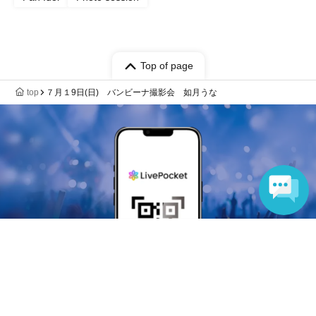
Top of page
top
７月１9日(日) バンビーナ撮影会 如月うな
Language
Anyone can easily sell now