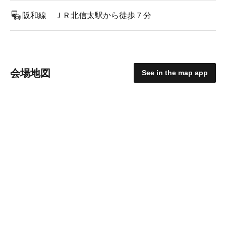
阪和線 ＪＲ北信太駅から徒歩７分
会場地図
See in the map app