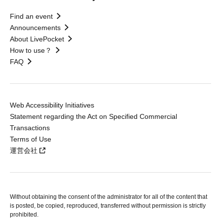
Find an event
Announcements
About LivePocket
How to use？
FAQ
Web Accessibility Initiatives
Statement regarding the Act on Specified Commercial
Transactions
Terms of Use
運営会社
Without obtaining the consent of the administrator for all of the content that
is posted, be copied, reproduced, transferred without permission is strictly
prohibited.