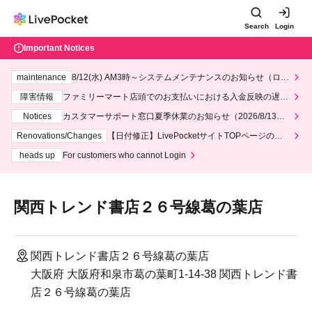
Search
Login
Important Notices
maintenance
8/12(水) AM3時～システムメンテナンスのお知らせ（ロー
ソン、ミニストップ）
障害情報
ファミリーマート店頭でのお支払いにおける入金反映の遅延
について
Notices
カスタマーサポート窓口夏季休業のお知らせ（2026/8/13～2
026/8/14）
Renovations/Changes
【日付修正】LivePocketサイトTOPページのデ
ザインリニューアルにつきまして
heads up
For customers who cannot Login
関西トレンド書店２６号線葛の葉店
関西トレンド書店２６号線葛の葉店
大阪府 大阪府和泉市葛の葉町1-14-38 関西トレンド書
店２６号線葛の葉店