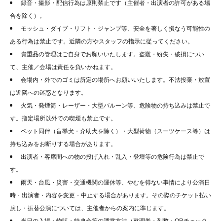
録音・撮影・配信行為は原則禁止です（主催者・出演者の許可がある場
合を除く）。
モッシュ・ダイブ・リフト・ジャンプ等、安全を著しく損なう可能性の
ある行為は禁止です。近隣の方やスタッフの指示に従ってください。
貴重品の管理はご自身でお願いいたします。盗難・紛失・破損につい
て、主催／会場は責任を負いかねます。
会場内・外でのゴミは所定の場所へお願いいたします。不法投棄・放置
は近隣への迷惑となります。
火気・発煙筒・レーザー・大型バルーン等、危険物の持ち込みは禁止で
す。指定場所以外での喫煙も禁止です。
ペット同伴（盲導犬・介助犬を除く）・大型荷物（スーツケース等）は
持ち込みをお断りする場合があります。
出演者・客席間への物の投げ入れ・乱入・登壇等の危険行為は禁止で
す。
雨天・台風・災害・交通機関の運休等、やむを得ない事情により公演日
時・出演者・内容を変更・中止する場合があります。その際のチケット払い
戻し・振替公演については、主催者からの案内に準じます。