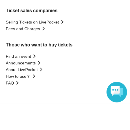
Ticket sales companies
Selling Tickets on LivePocket
Fees and Charges
Those who want to buy tickets
Find an event
Announcements
About LivePocket
How to use？
FAQ
Web Accessibility Initiatives
Language
Statement regarding the Act on Specified Commercial
Transactions
Terms of Use