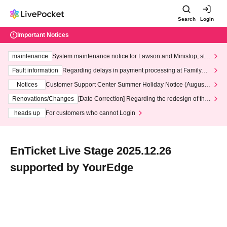
Search
Login
Important Notices
maintenance
System maintenance notice for Lawson and Ministop, star
ting at 3:00 AM on Wednesday (Wed)
Fault information
Regarding delays in payment processing at FamilyMa
rt stores
Notices
Customer Support Center Summer Holiday Notice (August 1
3th - August 14th, 2026)
Renovations/Changes
[Date Correction] Regarding the redesign of the
LivePocket website's top page
heads up
For customers who cannot Login
EnTicket Live Stage 2025.12.26
supported by YourEdge