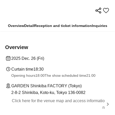
Overview
Detail
Reception and ticket information
Inquiries
Overview
2025 Dec. 26 (Fri)
Curtain time
18:30
Opening hours
18:00
The show scheduled time
21:00
GARDEN Shinkiba FACTORY (Tokyo)
2-8-2 Shinkiba, Koto-ku, Tokyo 136-0082
Click here for the venue map and access informatio
n