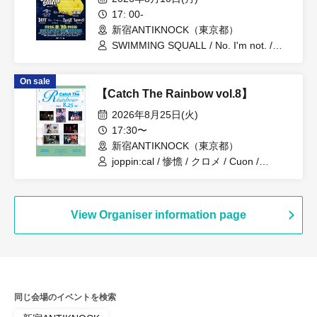
17: 00-
新宿ANTIKNOCK（東京都）
SWIMMING SQUALL / No. I'm not. /
Glossy Girls / KuchiEL / DEAD END
STORY TELLER / False Your Name /
On sale
TAJADA RO / She Get Cheese
【Catch The Rainbow vol.8】
2026年8月25日(火)
17:30〜
新宿ANTIKNOCK（東京都）
joppin:cal / 惨憺 / クロメ / Cuon /
WHITEHEAD / DRAMAticEND / Circa
View Organiser information page
同じ会場のイベントを検索