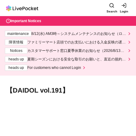
Search
Login
Important Notices
maintenance
8/12(水) AM3時～システムメンテナンスのお知らせ（ロー
ソン、ミニストップ）
障害情報
ファミリーマート店頭でのお支払いにおける入金反映の遅延
について
Notices
カスタマーサポート窓口夏季休業のお知らせ（2026/8/13～2
026/8/14）
heads up
夏期シーズンにおける安全な取引のお願いと、直近の規約違
反事案への対応について
heads up
For customers who cannot Login
【DAIDOL vol.191】