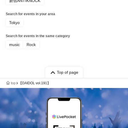
新宿ANTIKNOCK
Search for events in your area
Tokyo
Search for events in the same category
music
Rock
Top of page
top
【DAIDOL vol.191】