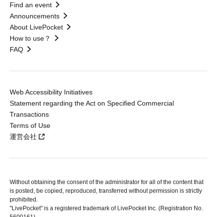
Find an event
Announcements
About LivePocket
How to use？
FAQ
Web Accessibility Initiatives
Statement regarding the Act on Specified Commercial
Transactions
Terms of Use
運営会社
Without obtaining the consent of the administrator for all of the content that
is posted, be copied, reproduced, transferred without permission is strictly
prohibited.
"LivePocket" is a registered trademark of LivePocket Inc. (Registration No.