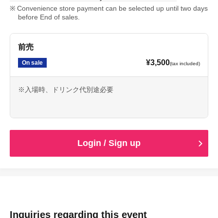
Convenience store payment can be selected up until two days
before End of sales.
前売
¥3,500
On sale
(tax included)
※入場時、ドリンク代別途必要
Login / Sign up
Inquiries regarding this event