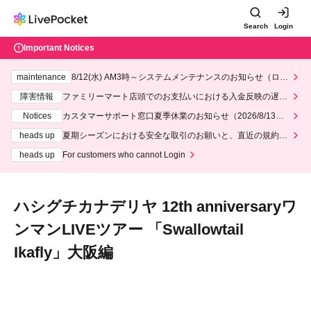
Search
Login
Important Notices
maintenance
8/12(水) AM3時～システムメンテナンスのお知らせ（ロー
ソン、ミニストップ）
障害情報
ファミリーマート店頭でのお支払いにおける入金反映の遅延
について
Notices
カスタマーサポート窓口夏季休業のお知らせ（2026/8/13～2
026/8/14）
heads up
夏期シーズンにおける安全な取引のお願いと、直近の規約違
反事案への対応について
heads up
For customers who cannot Login
ハシグチカナデリヤ 12th anniversaryワ
ンマンLIVEツアー 「Swallowtail
Ikafly」大阪編