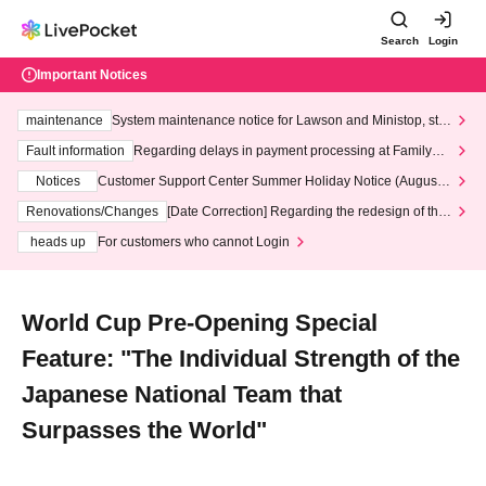
Search
Login
Important Notices
maintenance
System maintenance notice for Lawson and Ministop, star
ting at 3:00 AM on Wednesday (Wed)
Fault information
Regarding delays in payment processing at FamilyMa
rt stores
Notices
Customer Support Center Summer Holiday Notice (August 1
3th - August 14th, 2026)
Renovations/Changes
[Date Correction] Regarding the redesign of the
LivePocket website's top page
heads up
For customers who cannot Login
World Cup Pre-Opening Special
Feature: "The Individual Strength of the
Japanese National Team that
Surpasses the World"