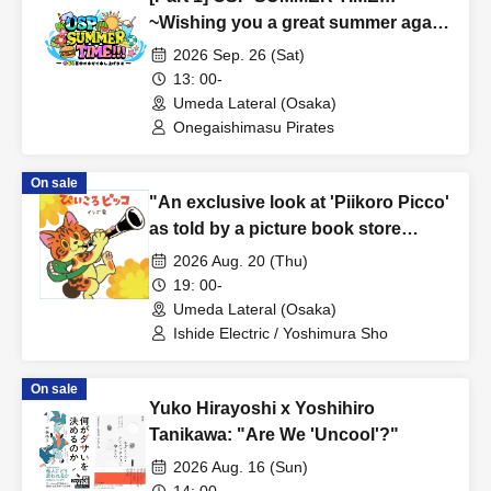
~Wishing you a great summer again
this year~
2026 Sep. 26 (Sat)
13: 00-
Umeda Lateral (Osaka)
Onegaishimasu Pirates
On sale
"An exclusive look at 'Piikoro Picco'
as told by a picture book store
owner."
2026 Aug. 20 (Thu)
19: 00-
Umeda Lateral (Osaka)
Ishide Electric / Yoshimura Sho
On sale
Yuko Hirayoshi x Yoshihiro
Tanikawa: "Are We 'Uncool'?"
2026 Aug. 16 (Sun)