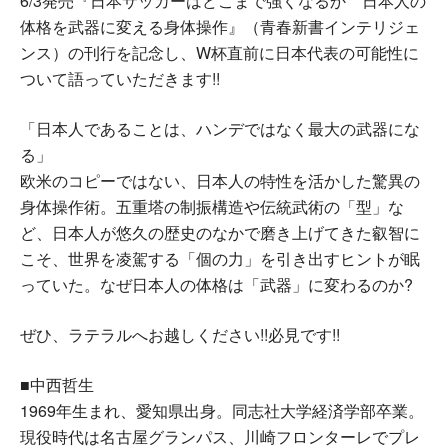
6/3発売『日本サッカーはどこまで強くなるか 日本人の
体格を武器に変える身体操作』（青春新書インテリジェ
ンス）の刊行を記念し、W杯直前に日本代表の可能性に
ついて語っていただきます!!
「日本人であることは、ハンデではなく最大の武器にな
る」
欧米のコピーではない、日本人の特性を活かした驚異の
身体操作術。五重塔の制振構造や伝統武術の「型」な
ど、日本人が悠久の歴史のなかで磨き上げてきた叡智に
こそ、世界を凌駕する「個の力」を引き出すヒントが眠
っていた。なぜ日本人の体格は「武器」に変わるのか?
ぜひ、ラテラルへお越しください!!必見です!!
■中西哲生
1969年生まれ、愛知県出身。同志社大学経済学部卒業。
現役時代は名古屋グランパス、川崎フロンターレでプレ