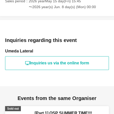
Sales period
2026 yearMay 15 day(Fri) 15:45
〜2026 year(s) Jun. 8 day(s) (Mon) 00:00
Inquiries regarding this event
Umeda Lateral
Inquiries us via the online form
Events from the same Organiser
Sold out
[Part 1] OSP SUMMER TIME!!!