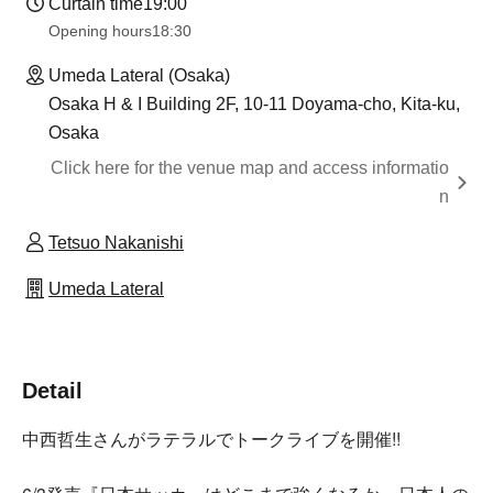
Curtain time
19:00
Opening hours
18:30
Umeda Lateral (Osaka)
Osaka H & I Building 2F, 10-11 Doyama-cho, Kita-ku,
Osaka
Click here for the venue map and access informatio
n
Tetsuo Nakanishi
Umeda Lateral
Detail
中西哲生さんがラテラルでトークライブを開催!!