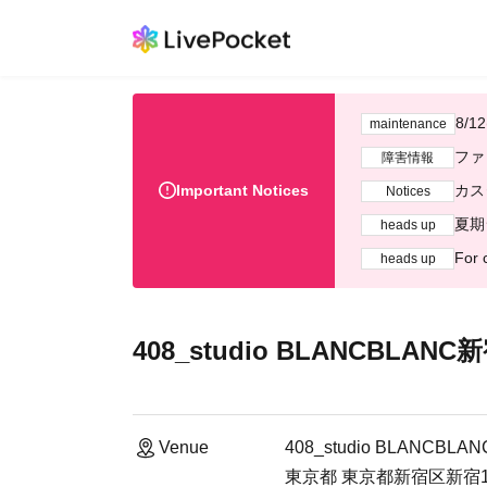
8/
maintenance
ファ
障害情報
Important Notices
カス
Notices
夏期
heads up
For 
heads up
408_studio BLANCBLANC
Venue
408_studio BLANCBLA
東京都 東京都新宿区新宿1-