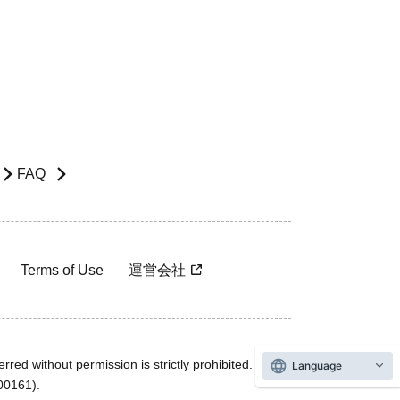
FAQ
Terms of Use
運営会社
rred without permission is strictly prohibited.
Language
600161).