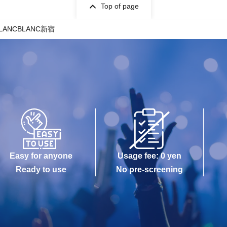
Top of page
 BLANCBLANC新宿
Easy for anyone
Usage fee: 0 yen
Ready to use
No pre-screening