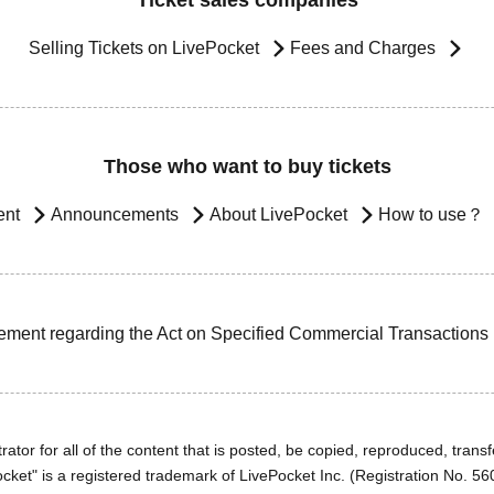
Ticket sales companies
Selling Tickets on LivePocket
Fees and Charges
Those who want to buy tickets
ent
Announcements
About LivePocket
How to use？
ement regarding the Act on Specified Commercial Transactions
ator for all of the content that is posted, be copied, reproduced, transfe
cket" is a registered trademark of LivePocket Inc. (Registration No. 5