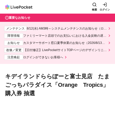
検索
ログイン
重要なお知らせ
メンテナンス
8/12(水) AM3時～システムメンテナンスのお知らせ（ロー
ソン、ミニストップ）
障害情報
ファミリーマート店頭でのお支払いにおける入金反映の遅延
について
お知らせ
カスタマーサポート窓口夏季休業のお知らせ（2026/8/13～2
026/8/14）
改修／変更
【日付修正】LivePocketサイトTOPページのデザインリニュ
ーアルにつきまして
注意喚起
ログインができないお客様へ
キデイランドららぽーと富士見店 たま
ごっちパラダイス「Orange Tropics」
購入券 抽選