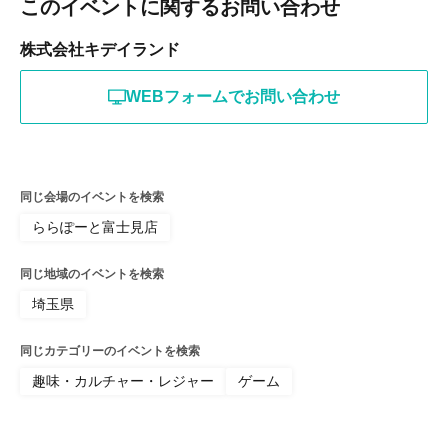
このイベントに関するお問い合わせ
の方のご購入は不可となります。
※購入チケットのQRコードは一度しかご利用いただけま
株式会社キデイランド
せんので、お取り扱いにはご注意ください。
※購入時にチケットが表示できない、著しく読み取り・
WEBフォームでお問い合わせ
認証操作が困難な場合は購入できません。
※スマートフォンの紛失・破損・データの消失、及びQR
コードを印刷した用紙を紛失された場合、購入チケット
の再発行はできません。
同じ会場のイベントを検索
※いかなる理由におきましても購入チケットの譲渡はで
ららぽーと富士見店
きません。個人売買・オークションサイトなどでの転売
行為は固く禁止いたします。
同じ地域のイベントを検索
※天災・疫病の蔓延・不慮の事故などのやむを得ない状
埼玉県
況により、ショップまたは施設が休業や営業時間が変更
となった場合、該当の購入チケットは無効となる場合が
同じカテゴリーのイベントを検索
ございます。
趣味・カルチャー・レジャー
ゲーム
なお、その場合の来店に関わる費用（交通費・宿泊費
など）はいかなる理由におきましても補償いたしかねま