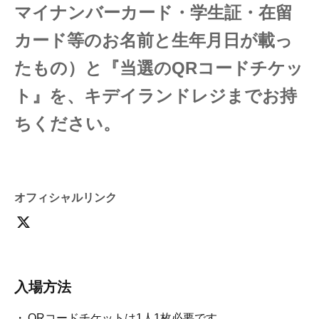
マイナンバーカード・学生証・在留
カード等のお名前と生年月日が載っ
たもの）と『当選のQRコードチケッ
ト』を、キデイランドレジまでお持
ちください。
↓
身分証及びQRコードチケットの照合を行います。
↓
オフィシャルリンク
一致しましたら、お会計を行います。
※ご当選のご本人様以外へのお渡しは行いません。
※
1枚の整理券に対しご購入は1点までとなります
。
【お申込み前にご確認ください】
入場方法
身分証によるご本人確認のうえ、QRコード認証で販売い
たします。
QRコードチケットは1人1枚必要です。