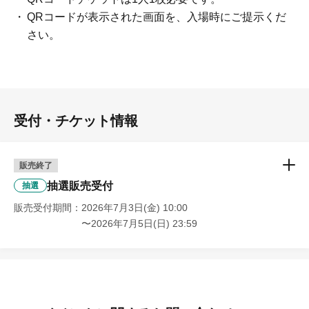
※免許証・保険証・学生証・在留カードなど、お名前と
QRコードが表示された画面を、入場時にご提示くだ
生年月日の確認できるものをお持ちください。
さい。
<ご購入方法について>
チケット販売サービス「LivePocket-Ticket-（ライブポケ
ット）」事前予約申込（抽選）によるチケットにて販売
受付・チケット情報
いたします。
※「LivePocket－Ticket－（ライブポケット）」のご利用
には、新規会員登録（無料）が必要となります。なお、
販売終了
ご当選された場合、入場時に身分証明書での本人確認を
抽選販売受付
抽選
行いますので、本名及び正しい生年月日でのご登録をお
販売受付期間
2026年7月3日(金) 10:00
願いいたします。★や♡など記号が入っている場合は無
〜2026年7月5日(日) 23:59
効となります。
※いかなる場合でもチケットの再発行はいたしません。
※チケットは1枚につき、チケットに記載された利用登
録者1名様1回限り有効です。複数点のご購入や、同伴者