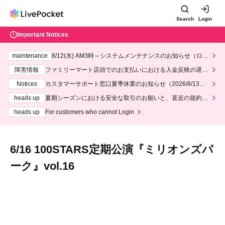
Search
Login
Important Notices
maintenance
8/12(水) AM3時～システムメンテナンスのお知らせ（ロー
ソン、ミニストップ）
障害情報
ファミリーマート店頭でのお支払いにおける入金反映の遅延
について
Notices
カスタマーサポート窓口夏季休業のお知らせ（2026/8/13～2
026/8/14）
heads up
夏期シーズンにおける安全な取引のお願いと、直近の規約違
反事案への対応について
heads up
For customers who cannot Login
6/16 100STARS定期公演『ミリオンズパ
ーク』vol.16