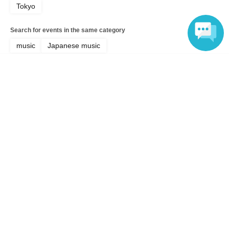
Tokyo
Search for events in the same category
music
Japanese music
Language
Top of page
top
6/16 100STARS定期公演『ミリオンズパーク』vol.16