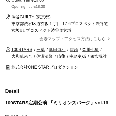
Curtain time
19:00
Opening hours
18:30
渋谷GUILTY (東京都)
東京都渋谷区道玄坂１丁目-17-6プロスペクト渋谷道
玄坂B1 プロスペクト渋谷道玄坂
会場マップ・アクセス方法はこちら
100STARS
三葉
奥田啓斗
碧歩
森川七星
大和琉来也
佐瀬清隆
晴蓮
中島吏穏
四宮楓雅
株式会社ONE STARプロダクション
Detail
100STARS定期公演 『ミリオンズパーク』vol.16