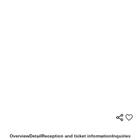
Overview
Detail
Reception and ticket information
Inquiries