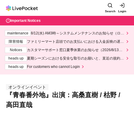
Search
Login
Important Notices
maintenance
8/12(水) AM3時～システムメンテナンスのお知らせ（ロー
ソン、ミニストップ）
障害情報
ファミリーマート店頭でのお支払いにおける入金反映の遅延
について
Notices
カスタマーサポート窓口夏季休業のお知らせ（2026/8/13～2
026/8/14）
heads up
夏期シーズンにおける安全な取引のお願いと、直近の規約違
反事案への対応について
heads up
For customers who cannot Login
オンラインイベント
『青春番外地』出演：高桑直樹 / 枯野 /
高田直哉