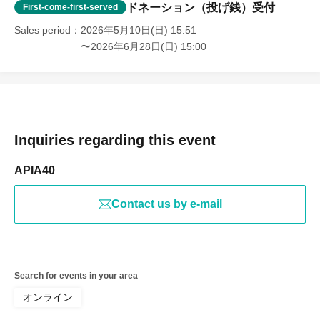
ドネーション（投げ銭）受付
First-come-first-served
Sales period
2026年5月10日(日) 15:51
〜2026年6月28日(日) 15:00
Inquiries regarding this event
APIA40
Contact us by e-mail
Search for events in your area
オンライン