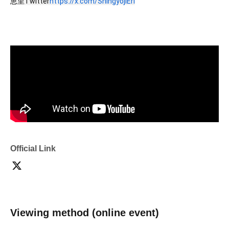
恵里Twitter
https://x.com/ShingyojiEri
Official Link
Viewing method (online event)