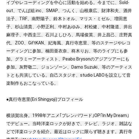
イブやレコーディングを中心に活動を始める。今までに、Sold-
out、でんぱ組.inc、SMAP、つんく、山根康広、財津和夫、酒井
法子、TRF、南野陽子、鈴木トオル、マリス・ミゼル、増田恵
子、杉山清貴、小野正利、中村あゆみ、村松健、中村隆道、井出
麻理子、中西圭三、石川よしひろ、馬場俊英、井上昌己、庄野真
代、ZOO、GiftKAN、妃海風、真行寺恵里、等のステージやレコ
ーディングに参加。楠田亜衣奈、柊木りお、等のライブにも参
加。グラミーアーティスト、Peabo Brysonのアジアツアーにも
参加。灰野敬二、ジョンゾーン、Damo Suzuki、等のアーティス
トとも共演している。自己スタジオ、studio LABOを設立して音
楽制作もおこなっている。
●真行寺恵里(Eri Shingyoji)プロフィール
横須賀出身。1998年アニメ｢ブレンパワード｣OP｢In My Dream｣
でデビュー。当時洋楽ロックが好きで、テレビ、ラジオ、雑誌な
どで洋楽ロックを紹介。最近はロックに限らず聴きます。真行寺