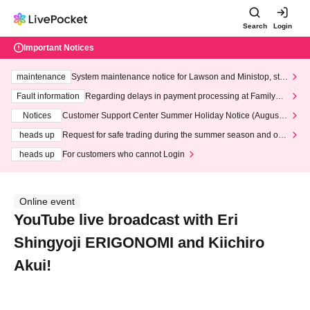
Search
Login
Important Notices
maintenance
System maintenance notice for Lawson and Ministop, star
ting at 3:00 AM on Wednesday (Wed)
Fault information
Regarding delays in payment processing at FamilyMa
rt stores
Notices
Customer Support Center Summer Holiday Notice (August 1
3th - August 14th, 2026)
heads up
Request for safe trading during the summer season and our
response to recent violations of terms and conditions.
heads up
For customers who cannot Login
Online event
YouTube live broadcast with Eri
Shingyoji ERIGONOMI and Kiichiro
Akui!