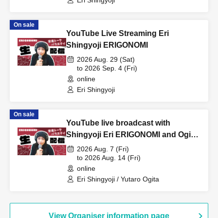
On sale
YouTube Live Streaming Eri
Shingyoji ERIGONOMI
2026 Aug. 29 (Sat)
to 2026 Sep. 4 (Fri)
online
Eri Shingyoji
On sale
YouTube live broadcast with
Shingyoji Eri ERIGONOMI and Ogita
Yuutaro!
2026 Aug. 7 (Fri)
to 2026 Aug. 14 (Fri)
online
Eri Shingyoji / Yutaro Ogita
View Organiser information page