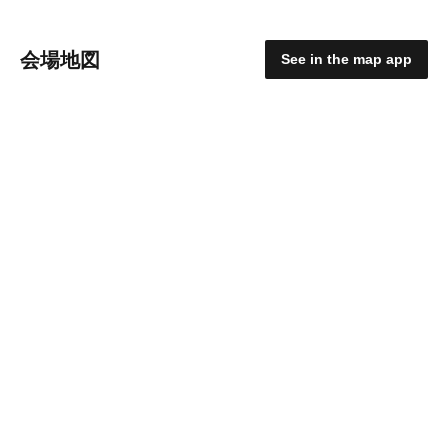
会場地図
See in the map app