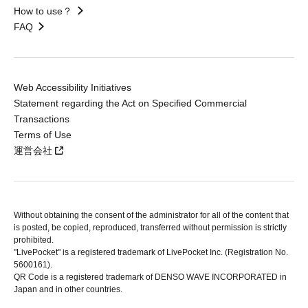
How to use？
FAQ
Web Accessibility Initiatives
Statement regarding the Act on Specified Commercial
Transactions
Terms of Use
運営会社
Without obtaining the consent of the administrator for all of the content that
is posted, be copied, reproduced, transferred without permission is strictly
prohibited.
"LivePocket" is a registered trademark of LivePocket Inc. (Registration No.
5600161).
QR Code is a registered trademark of DENSO WAVE INCORPORATED in
Japan and in other countries.