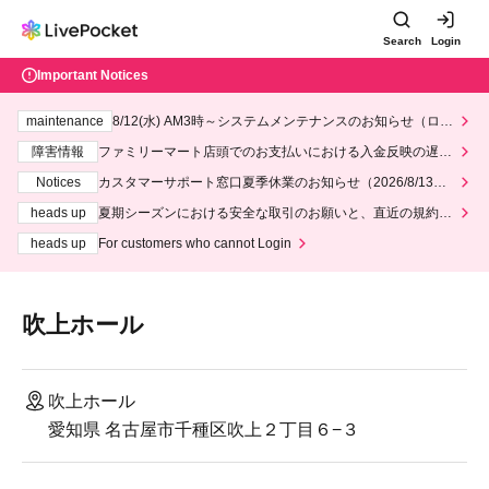
Search
Login
Important Notices
maintenance
8/12(水) AM3時～システムメンテナンスのお知らせ（ロー
ソン、ミニストップ）
障害情報
ファミリーマート店頭でのお支払いにおける入金反映の遅延
について
Notices
カスタマーサポート窓口夏季休業のお知らせ（2026/8/13～2
026/8/14）
heads up
夏期シーズンにおける安全な取引のお願いと、直近の規約違
反事案への対応について
heads up
For customers who cannot Login
吹上ホール
吹上ホール
愛知県 名古屋市千種区吹上２丁目６−３