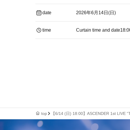
date
2026年6月14日(日)
time
Curtain time and date
18:0
top
【6/14 (日) 18:00】ASCENDER 1st LIVE “