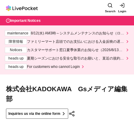
Search
Login
Important Notices
maintenance
8/12(水) AM3時～システムメンテナンスのお知らせ（ロー
ソン、ミニストップ）
障害情報
ファミリーマート店頭でのお支払いにおける入金反映の遅延
について
Notices
カスタマーサポート窓口夏季休業のお知らせ（2026/8/13～2
026/8/14）
heads up
夏期シーズンにおける安全な取引のお願いと、直近の規約違
反事案への対応について
heads up
For customers who cannot Login
株式会社KADOKAWA Gsメディア編集
部
Inquiries us via the online form