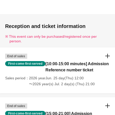
ライブポケットWEB FAQ：
https://faq.livepocket.jp/livepocket-ticket-user/?
site=49XFKFIO
Reception and ticket information
◆ご予約方法の詳細は、
This event can only be purchased/registered once per
https://t.livepocket.jp/help/about
をご確認ください。
person.
※「LivePocket－Ticket－（ライブポケット）」のご利用
には、新規会員登録（無料）が必要となります。
End of sales
LivePocket－Ticket－（ライブポケット）はこちら
[10:00-15:00 minutes] Admission
First-come-first-served
→
https://livepocket.jp/login
Reference number ticket
新規会員登録はこちら→
https://livepocket.jp/sign_up
Sales period
2026 yearJun. 25 day(Thu) 12:00
〜2026 year(s) Jul. 2 day(s) (Thu) 21:00
【チケット取得後の流れ】
〇LivePocketのマイチケットから「QRコード入り入場チ
ケット」をお受け取りいただき、そのQRコードが表示さ
End of sales
れた画面を当日ご提示ください。
[15:00-21:00] Admission
First-come-first-served