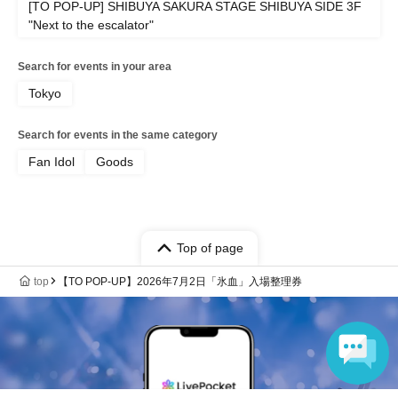
能となります。)
[TO POP-UP] SHIBUYA SAKURA STAGE SHIBUYA SIDE 3F
"Next to the escalator"
〇お客様都合による入場日・入場時間の変更はできませ
ん。
Search for events in your area
〇いかなる場合でも入場整理券の再発行はいたしませ
Tokyo
ん。
〇入場整理券は1枚につき、1名様1回限り有効です。
Search for events in the same category
※チケットをお持ちでない同伴者の入店は不可とさせて
Fan Idol
Goods
いただきます。なお、未就学児や障がい者の方の付き添
いなど、同伴を必要とされるお客様は、当日スタッフま
でお申し出ください。
※未就学児はチケットなしでも保護者の方の付き添いで
Top of page
ご入店いただけます。（当日は、お申込みいただいた保
top
【TO POP-UP】2026年7月2日「氷血」入場整理券
護者の方〔整理券取得者〕の同伴が必須となります。）
※小学生以上のお子様のご入店には、整理券が人数分必
要です。
※上記いずれかの場合で、付き添いをされる方(介助者・
同伴者)の人数は、申込者以外にお一人様までとなりま