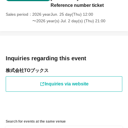
〇ご入場時にチケットの認証（QRコード読み取り）を行
Reference number ticket
います。
Sales period
2026 yearJun. 25 day(Thu) 12:00
〇入場整理券の画面スクリーンショットでの入場はでき
〜2026 year(s) Jul. 2 day(s) (Thu) 21:00
ません。
【当日の集合時間・場所・入場方法】
入場整理券に記載された集合時間に記載の集合場所へお
Inquiries regarding this event
越しください。
株式会社TOブックス
※一度に店内に入場できる人数が限られておりますの
で、当日は事故・混乱防止のため､会場ではスタッフの指
Inquiries via website
示に従ってください。
〇入場時間5分前に、売場前へ集合をお願いいたしま
す。
〇入場整理券に記載されている日付・入場時間のみ有効
です。遅刻しないようにお集まり下さい。(集合時刻に間
Search for events at the same venue
に合わない場合は入場整理券に記載の時間内は、入店可