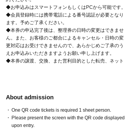
◆お申込みはスマートフォンもしくはPCから可能です。
◆会員登録時には携帯電話による番号認証が必要となり
ます。予めご了承ください。
◆本券の申込完了後は、整理券の日時の変更はできませ
ん。また、お客様のご都合によるキャンセル・日時の変
更対応はお受けできませんので、あらかじめご了承のう
えお申込みいただきますようお願い申し上げます。
◆本券の譲渡、交換、また営利目的とした転売、ネット
オークション等への出品は、固くお断りしております。
また、これらに関するトラブルにおきまして、当店では
一切の責任を負いかねます。
◆QRチケット、スマートフォンの紛失・盗難等、いかな
About admission
る理由でも本券の再発行は出来かねます。
◆QRチケット（スマートフォン）をお忘れの場合もご入
One QR code tickets is required 1 sheet person.
店をお断りさせていただきます。
Please present the screen with the QR code displayed
upon entry.
[チケットのお申込みに関する問合せ]