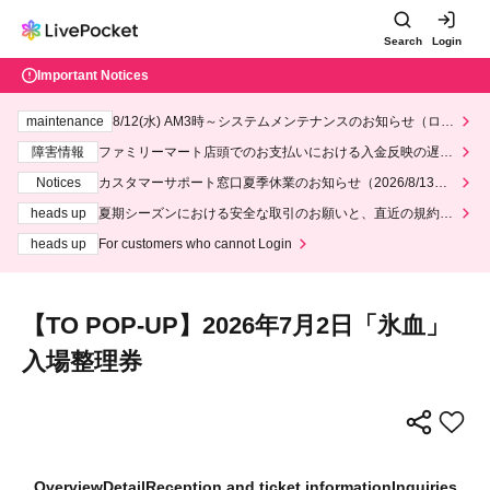
Search
Login
Important Notices
maintenance
8/12(水) AM3時～システムメンテナンスのお知らせ（ロー
ソン、ミニストップ）
障害情報
ファミリーマート店頭でのお支払いにおける入金反映の遅延
について
Notices
カスタマーサポート窓口夏季休業のお知らせ（2026/8/13～2
026/8/14）
heads up
夏期シーズンにおける安全な取引のお願いと、直近の規約違
反事案への対応について
heads up
For customers who cannot Login
【TO POP-UP】2026年7月2日「氷血」
入場整理券
Overview
Detail
Reception and ticket information
Inquiries