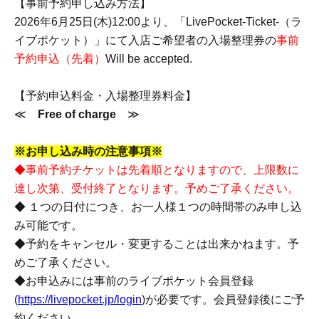
【事前予約申し込み方法】
2026年6月25日(木)12:00より、「LivePocket-Ticket-（ラ
イブポケット）」にて入店ご希望者の入場整理券の
事前
予約申込（先着）
Will be accepted.
【予約申込料金・入場整理券料金】
≪
Free of charge
≫
※お申し込み時の注意事項※
◆事前予約チケットは先着順となりますので、上限数に
達し次第、受付終了となります。予めご了承ください。
◆
１つの日付につき、お一人様１つの時間帯のみ申し込
み可能です。
◆予約をキャンセル・変更することは出来かねます。予
めご了承ください。
◆お申込みには事前のライブポケット会員登録
(
https://livepocket.jp/login
)が必要です。会員登録後にご予
約ください。